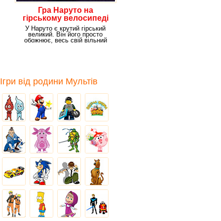
Гра Наруто на
гірському велосипеді
У Наруто є крутий гірський
великий. Він його просто
обожнює, весь свій вільний
час він проводить в
Ігри від родини Мультів