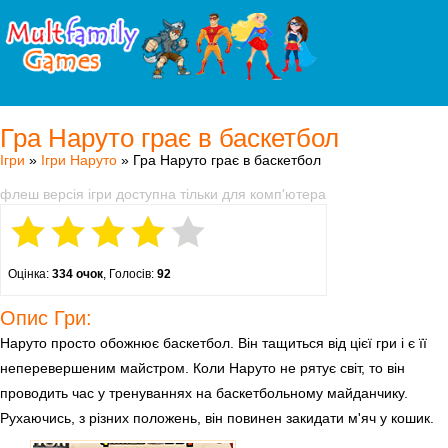
Гра Наруто грає в баскетбол
Ігри
»
Ігри Наруто
» Гра Наруто грає в баскетбол
флеш версія ігри доступна тільки для комп'ютера
Оцінка:
334 очок
, Голосів:
92
Опис Гри:
Наруто просто обожнює баскетбол. Він тащиться від цієї гри і є її
неперевершеним майстром. Коли Наруто не рятує світ, то він
проводить час у тренуваннях на баскетбольному майданчику.
Рухаючись, з різних положень, він повинен закидати м'яч у кошик.