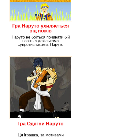
Гра Наруто ухиляється
від ножів
Наруто не боїться починати бій
навіть з декількома
супротивниками. Наруто
впевнений, що в чесному
Гра Одягни Наруто
Ця іграшка, за мотивами