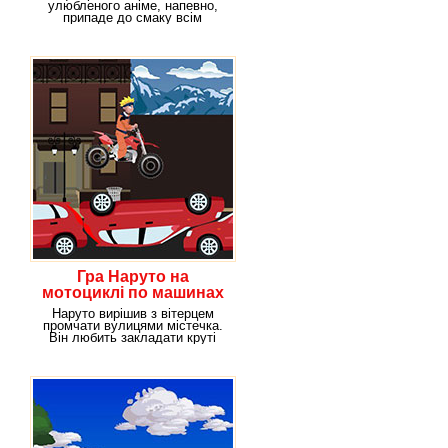
улюбленого аніме, напевно,
припаде до смаку всім
уболівальникам Наруто! В
Гра Наруто на
мотоциклі по машинах
Наруто вирішив з вітерцем
промчати вулицями містечка.
Він любить закладати круті
віражі і щоб