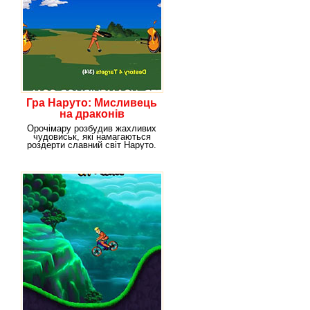
Гра Наруто: Мисливець
на драконів
Орочімару розбудив жахливих
чудовиськ, які намагаються
роздерти славний світ Наруто.
Наруто