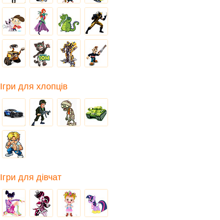
Ігри для хлопців
Ігри для дівчат