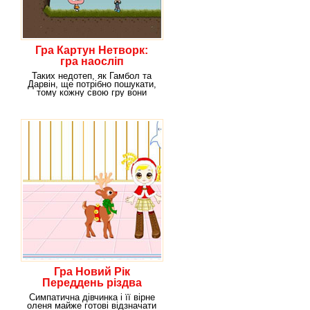
Гра Картун Нетворк:
гра наосліп
Таких недотеп, як Гамбол та
Дарвін, ще потрібно пошукати,
тому кожну свою гру вони
перетворюють у
Гра Новий Рік
Переддень різдва
Симпатична дівчинка і її вірне
оленя майже готові відзначати