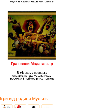
один із самих чарівних свят у
році -
Гра пазли Мадагаскар
В міському зоопарку
справжнім шанувальникам
веселих і неймовірних пригод
стає дуже нудно, і вони
Ігри від родини Мультів