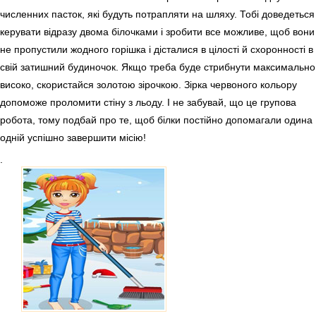
численних пасток, які будуть потрапляти на шляху. Тобі доведеться
керувати відразу двома білочками і зробити все можливе, щоб вони
не пропустили жодного горішка і дісталися в цілості й схоронності в
свій затишний будиночок. Якщо треба буде стрибнути максимально
високо, скористайся золотою зірочкою. Зірка червоного кольору
допоможе проломити стіну з льоду. І не забувай, що це групова
робота, тому подбай про те, щоб білки постійно допомагали одина
одній успішно завершити місію!
.