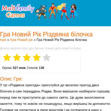
Гра Новий Рік Різдвяна білочка
Ігри
»
Ігри Новий рік
» Гра Новий Рік Різдвяна білочка
флеш версія ігри доступна тільки для комп'ютера
Оцінка:
527 очок
, Голосів:
138
Опис Гри:
У грі «Різдвяна пригода» приготуйся до веселих пригод двох
білочок в сам переддень Різдва. Вони вирішили назбирати горішків,
перед тим як приступити до самого свята. Це дуже захоплююче
заняття, тому ти зовсім не пошкодуєш, якщо вирішиш їм допомогти.
Головне не попастися в лапи монстрів і не потрапити в одну з