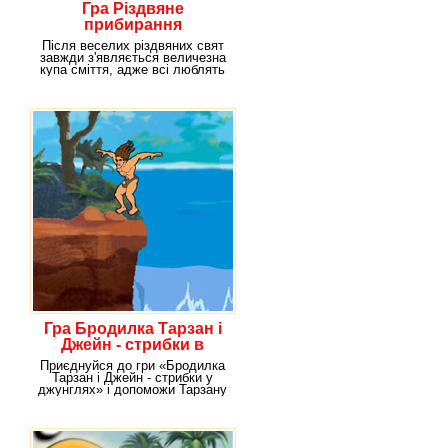
Гра Різдвяне
прибирання
Після веселих різдвяних свят
завжди з'являється величезна
купа сміття, адже всі люблять
веселитися
Гра Бродилка Тарзан і
Джейн - стрибки в
джунглях
Приєднуйся до гри «Бродилка
Тарзан і Джейн - стрибки у
джунглях» і допоможи Тарзану
успішно