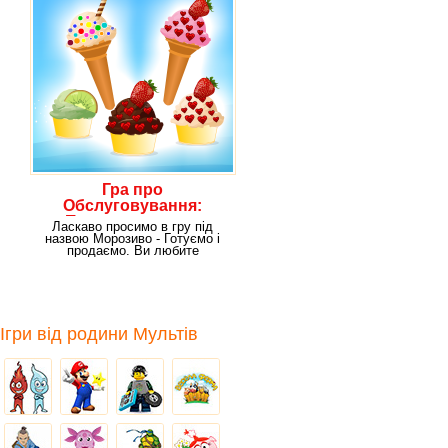
Гра про
Обслуговування:
Приготування та
Ласкаво просимо в гру під
Продаж Морозива
назвою Морозиво - Готуємо і
продаємо. Ви любите
солодкий холодний
Ігри від родини Мультів