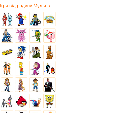
Ігри від родини Мультів