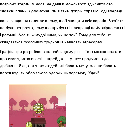
потрібно втерти їм носа, не давши можливості здійснити свої
зловісні плани. Допоможеш ти в такій добрій справі? Тоді вперед!
ваше завдання полягає в тому, щоб знищити всіх ворогів. Зробити
це буде непросто, тому що прибульці насправді неймовірно сильні
і розумні. Але ти ж мудрішими, чи не так? Тому для тебе не
складається особливих труднощів наваляти агресорам.
Графіка гри розроблена на найвищому рівні. Те ж можна сказати
про сюжет, можливості, апгрейдах – тут все продумано до
дрібниць. Якщо ти з тих людей, які бачать мету, але не бачать
перешкод, ти обов'язково одержишь перемогу. Удачі!
.