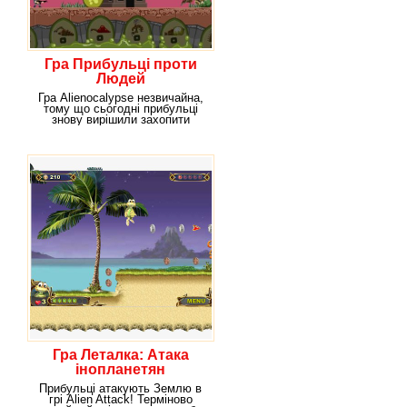
Гра Прибульці проти
Людей
Гра Alienocalypse незвичайна,
тому що сьогодні прибульці
знову вирішили захопити
Землю.
Гра Леталка: Атака
інопланетян
Прибульці атакують Землю в
грі Alien Attack! Терміново