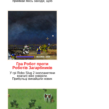
приймай якісь заходи, щоб
потім не довелося
Гра Робот проти
Роботів Загарбників
У грі Robo Slug 2 інопланетяни
взагалі вже озвіріли.
Прибульці винайшли нових
роботів, з допомогою