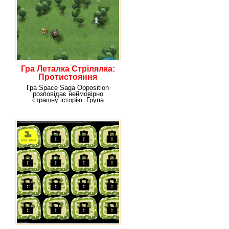
Гра Леталка Стрілялка:
Протистояння
прибульців з космосу
Гра Space Saga Opposition
розповідає неймовірно
страшну історію. Група
представників неземних