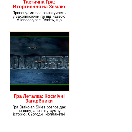
Тактична Гра:
Вторгнення на Землю
Пропонуємо вас взяти участь
у захоплюючій грі під назвою
Alienocalypse. Уявіть, що
прибульці
Гра Леталка: Космічні
Загарбники
Гра Drakojan Skies розповідає
не нову, але таку сумну
історію. Сьогодні інопланетні
істоти знову