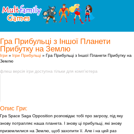
Гра Прибульці з Іншої Планети
Прибутку на Землю
Ігри
»
Ігри Прибульці
» Гра Прибульці з Іншої Планети Прибутку на
Землю
флеш версія ігри доступна тільки для комп'ютера
Опис Гри:
Гра Space Saga Opposition розповідає тобі про загрозу, під яку
знову потрапляє наша планета. І знову ці прибульці, які знову
приземлилися на Землю, щоб захопити її. Але і на цей раз