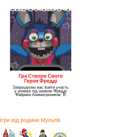
тоді забава під
Гра Створи Свого
Героя Фредді
Запрошуємо вас взяти участь
у розвазі під назвою Фредді
Фабрика Аниматроников. В
даному розвазі ви
Ігри від родини Мультів