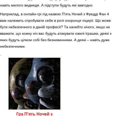
навіть милого ведмедя. А підступи будуть які завгодно.
Наприклад, в онлайн-грі під назвою П'ять Ночей з Фредді Фан 4
вам належить спробувати себе в ролі охоронця піцерії. Що може
бути небезпечного в даній професії? Та начебто нічого, якщо не
вважати, що кожну ніч вас будуть атакувати ожилі іграшки, деякі з
яких будуть цілком собі без безневинними. А деякі – навіть дуже
небезпечними.
.
Гра П'ять Ночей з