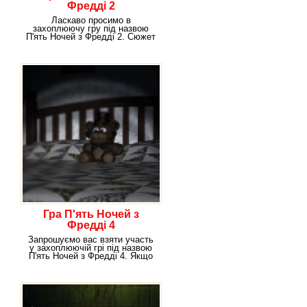
Фредді 2
Ласкаво просимо в
захоплюючу гру під назвою
П'ять Ночей з Фредді 2. Сюжет
гри, на перший погляд,
Гра П'ять Ночей з
Фредді 4
Запрошуємо вас взяти участь
у захоплюючій грі під назвою
П'ять Ночей з Фредді 4. Якщо
ви вже