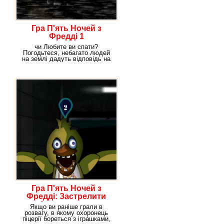
Гра П'ять Ночей з
Фредді 1
чи Любите ви спати?
Погодьтеся, небагато людей
на землі дадуть відповідь на
це питання негативно,
Гра П'ять Ночей з
Фредді: Застрелити
Аниматроник
Якщо ви раніше грали в
розвагу, в якому охоронець
піцерії бореться з іграшками,