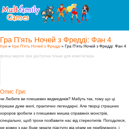
Гра П'ять Ночей з Фредді: Фан 4
Ігри
»
Ігри П'ять Ночей з Фредді
» Гра П'ять Ночей з Фредді: Фан 4
флеш версія ігри доступна тільки для комп'ютера
Опис Гри:
чи Любите ви плюшевих ведмедиків? Мабуть так, тому що ці
іграшки дуже милі, практично легендарні. Але творці страшних
хороров зробили з плюшевих мишка справжніх монстрів,
спеціально, щоб трохи позбавити нас від стереотипів. Погодьтеся,
не кожен з нас буде чекати підступу від нічим не приблизного, і