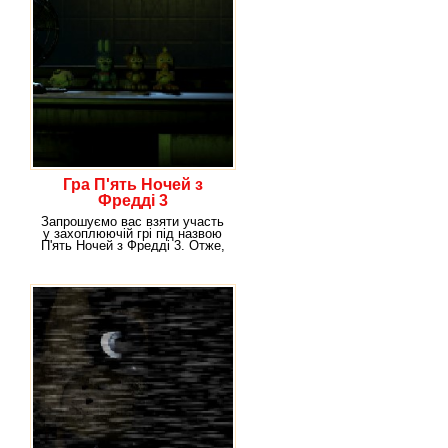
Гра П'ять Ночей з
Фредді 3
Запрошуємо вас взяти участь
у захоплюючій грі під назвою
П'ять Ночей з Фредді 3. Отже,
що ви