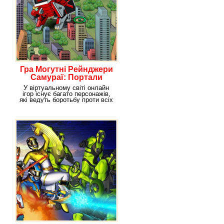
Гра Могутні Рейнджери
Самураї: Портали
влади
У віртуальному світі онлайн
ігор існує багато персонажів,
які ведуть боротьбу проти всіх
сил зла,