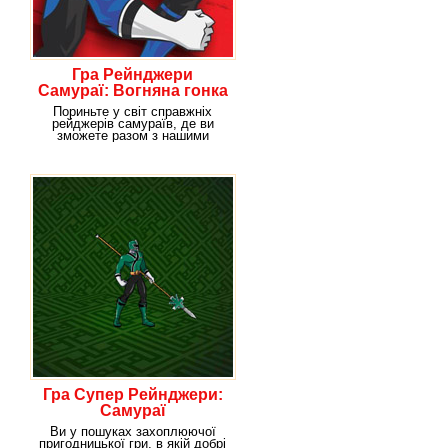
Гра Рейнджери
Самураї: Вогняна гонка
Пориньте у світ справжніх
рейджерів самураїв, де ви
зможете разом з нашими
персонажами гри стати
Гра Супер Рейнджери:
Самураї
Ви у пошуках захоплюючої
пригодницької гри, в якій добрі