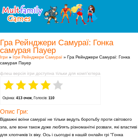
Гра Рейнджери Самураї: Гонка
самурая Пауер
Ігри
»
Ігри Рейнджери Самураї
» Гра Рейнджери Самураї: Гонка
самурая Пауер
флеш версія ігри доступна тільки для комп'ютера
Оцінка:
413 очок
, Голосів:
110
Опис Гри:
Відважні воїни самураї не тільки ведуть боротьбу проти світового
зла, але вони також дуже люблять різноманітні розваги, які властиві
для хлопчиків їх віку. Ось і сьогодні в нашій онлайн грі "Гонка