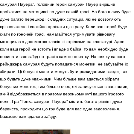
самурая Пауера", головний герой самурай Пауер вирішив
проїхатися на мотоциклі по дуже важкій трасі. На його шляху буде
дуже багато перешкод і складних ситуацій, які не дозволяють
врівноважено і спокійно проїхати цю трасу. Коли ваш герой буде
їхати по гоночній трасі, намагайтеся утримувати рівновагу
мотоцикла з допомогою клавіш зі стрілками на клавіатурі. Адже
коли ваш герой не встоїть і впаде з байка, то вам необхідно буде
починати ваш заїзд по трасі з самого початку. На шляху вашого
рейнджера самурая будуть попадатися монетки, не забувайте їх
збирати. Ці бонусні монети можуть бути розкиданими всюди, так
що будьте дуже уважними. Чим більше вам вдасться зібрати
бонусних монеток, тим більше очок, які записуються в ваш актив,
який відображається в правому верхньому куті вашого ігрового
поля. Гра "Гонка самурая Пауера" містить багато рівнів і дуже
барвиста, проходити цю гру буде для вас одне задоволення.
Бажаємо вам вдалого заїзду.
.