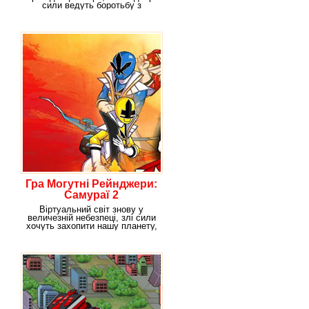
сили ведуть боротьбу з
силами зла? Тоді
Гра Могутні Рейнджери:
Самураї 2
Віртуальний світ знову у
величезній небезпеці, злі сили
хочуть захопити нашу планету,
але дуже