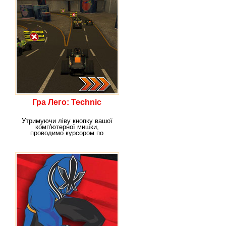
Гра Лего: Technic
Утримуючи ліву кнопку вашої
комп'ютерної мишки,
проводимо курсором по
ігровому екрану для того,