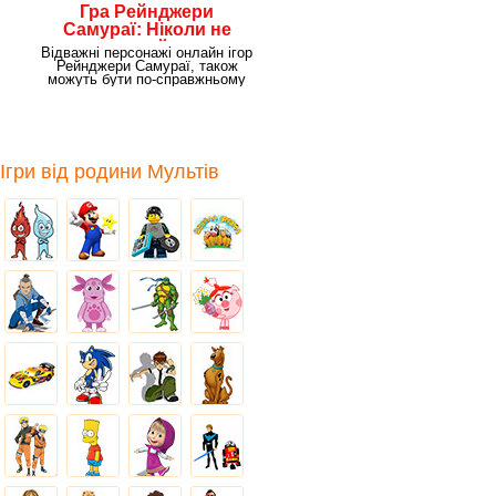
Гра Рейнджери
Самураї: Ніколи не
здавайся
Відважні персонажі онлайн ігор
Рейнджери Самураї, також
можуть бути по-справжньому
нещадними, але
Ігри від родини Мультів