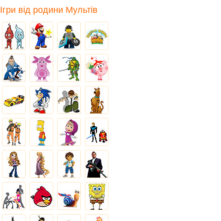
Ігри від родини Мультів