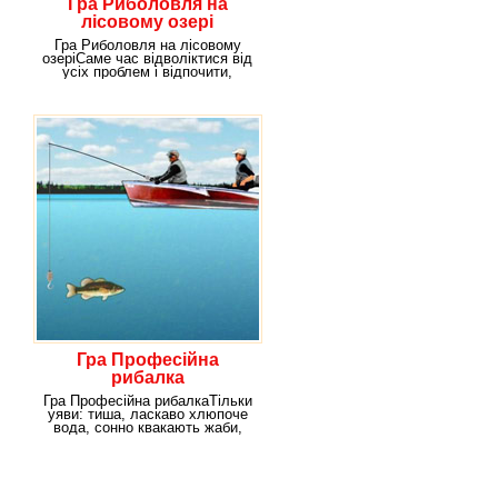
Гра Риболовля на
лісовому озері
Гра Риболовля на лісовому
озеріСаме час відволіктися від
усіх проблем і відпочити,
занурившись в
Гра Професійна
рибалка
Гра Професійна рибалкаТільки
уяви: тиша, ласкаво хлюпоче
вода, сонно квакають жаби,
цвірчать