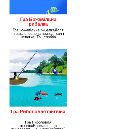
Гра Божевільна
рибалка
Гра божевільна рибалкаДоля
пірата сповнена пригод, хоч і
нелегка. То і справа
доводиться
Гра Риболовля пінгвіна
Гра Риболовля
пінгвінаВважаєш, що