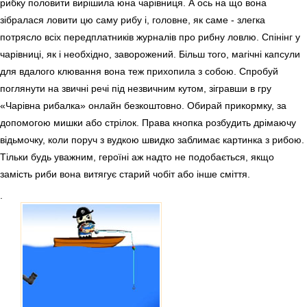
рибку половити вирішила юна чарівниця. А ось на що вона
зібралася ловити цю саму рибу і, головне, як саме - злегка
потрясло всіх передплатників журналів про рибну ловлю. Спінінг у
чарівниці, як і необхідно, заворожений. Більш того, магічні капсули
для вдалого клювання вона теж прихопила з собою. Спробуй
поглянути на звичні речі під незвичним кутом, зігравши в гру
«Чарівна рибалка» онлайн безкоштовно. Обирай прикормку, за
допомогою мишки або стрілок. Права кнопка розбудить дрімаючу
відьмочку, коли поруч з вудкою швидко заблимає картинка з рибою.
Тільки будь уважним, героїні аж надто не подобається, якщо
замість риби вона витягує старий чобіт або інше сміття.
.