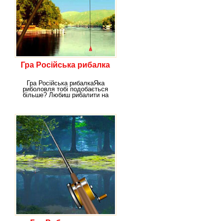
Гра Російська рибалка
Гра Російська рибалкаЯка
риболовля тобі подобається
більше? Любиш рибалити на
маленькому ставку в