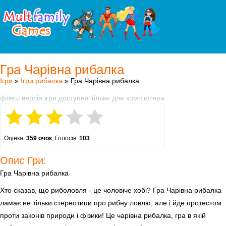
Гра Чарівна рибалка
Ігри
»
Ігри рибалка
» Гра Чарівна рибалка
флеш версія ігри доступна тільки для комп'ютера
Оцінка:
359 очок
, Голосів:
103
Опис Гри:
Гра Чарівна рибалка
Хто сказав, що риболовля - це чоловіче хобі? Гра Чарівна рибалка
ламає не тільки стереотипи про рибну ловлю, але і йде протестом
проти законів природи і фізики! Це чарівна рибалка, гра в якій