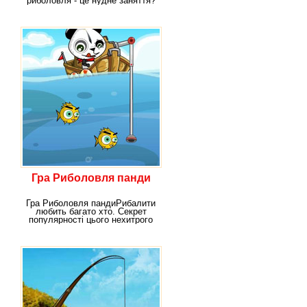
риболовля - це нудне заняття?
Гра Риболовля пінгвіна
переверне
Гра Риболовля панди
Гра Риболовля пандиРибалити
любить багато хто. Секрет
популярності цього нехитрого
захоплення йде