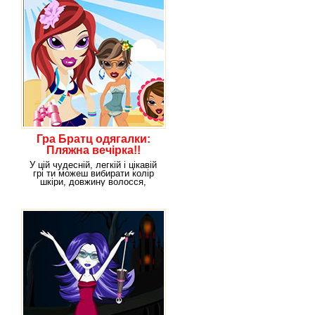
Гра Братц одягалки:
Пляжна вечірка!!
У цій чудесній, легкій і цікавій
грі ти можеш вибирати колір
шкіри, довжину волосся,
густоту вій,