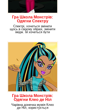
Гра Школа Монстрів:
Одягни Спектру
Спектрі, хочеться змінити
щось в своєму образі, змінити
імідж. Їй хочеться бути
оновленою від
Гра Школа Монстрів:
Одягни Клео де Ніл
Чарівна донечка мумія Клео
де Ніл, користується