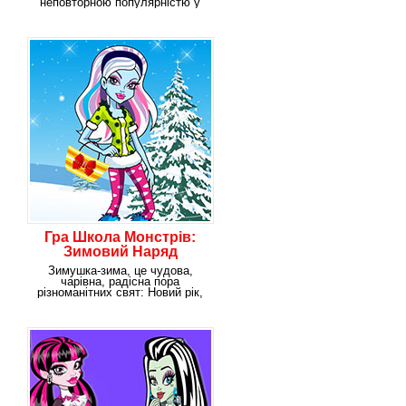
неповторною популярністю у
своїй рідній школі.
Гра Школа Монстрів:
Зимовий Наряд
Зимушка-зима, це чудова,
чарівна, радісна пора
різноманітних свят: Новий рік,
Різдво, день святого