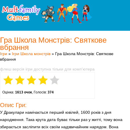
Гра Школа Монстрів: Святкове
вбрання
Ігри
»
Ігри Школа монстрів
» Гра Школа Монстрів: Святкове
вбрання
флеш версія ігри доступна тільки для комп'ютера
Оцінка:
1613 очок
, Голосів:
374
Опис Гри:
У Дракулари намічається перший ювілей, 1600 років з дня
народження. Така крута дата буває тільки раз у житті, тому вона
збирається засліпити всіх своїм надзвичайним нарядом. Вона