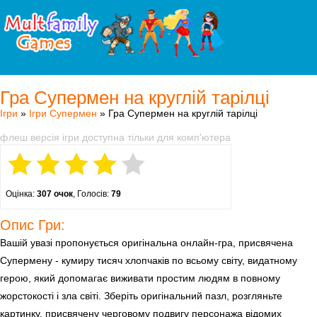
Гра Супермен на круглій тарілці
Ігри
»
Ігри Супермен
» Гра Супермен на круглій тарілці
флеш версія ігри доступна тільки для комп'ютера
Оцінка:
307 очок
, Голосів:
79
Опис Гри:
Вашій увазі пропонується оригінальна онлайн-гра, присвячена
Супермену - кумиру тисяч хлопчаків по всьому світу, видатному
герою, який допомагає виживати простим людям в повному
жорстокості і зла світі. Зберіть оригінальний пазл, розгляньте
картинку, присвячену черговому подвигу персонажа відомих