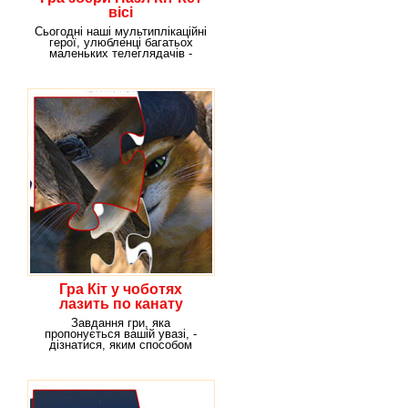
вісі
Сьогодні наші мультиплікаційні
герої, улюбленці багатьох
маленьких телеглядачів -
Купер і Містер
Гра Кіт у чоботях
лазить по канату
Завдання гри, яка
пропонується вашій увазі, -
дізнатися, яким способом
незворушний вигадник Кіт у