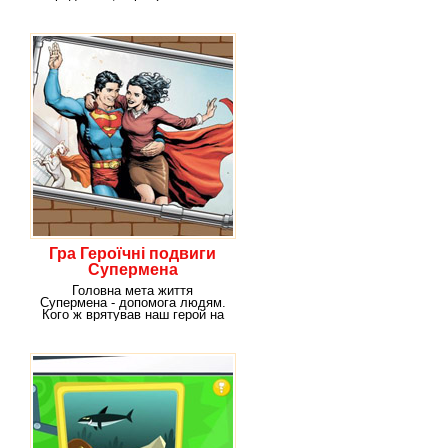
іграх, що
Гра Героїчні подвиги
Супермена
Головна мета життя
Супермена - допомога людям.
Кого ж врятував наш герой на
цей раз? Якщо тобі