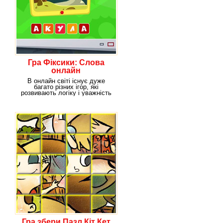
Гра Фіксики: Слова
онлайн
В онлайн світі існує дуже
багато різних ігор, які
розвивають логіку і уважність
до деталей. І
Гра збери Пазл Кіт Кет