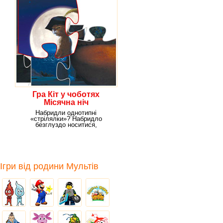
Гра Кіт у чоботях
Місячна ніч
Набридли однотипні
«стрілялки»? Набридло
безглуздо носитися,
виконуючи погано зрозумілі
завдання?
Ігри від родини Мультів