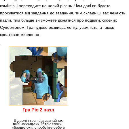
коміксів, і переходите на новий рівень. Чим далі ви будете
просуватися від завдання до завдання, тим складніші вас чекають
пазли, тим більше ви зможете дізнатися про подвиги, скоєних
Суперменом. Гра чудово розвиває логіку, уважність, а також
креативне мислення.
.
Гра Ріо 2 пазл
Відволічіться від звичайних
вже набридлих «стрілялок» і
«бродилок», спробуйте себе в