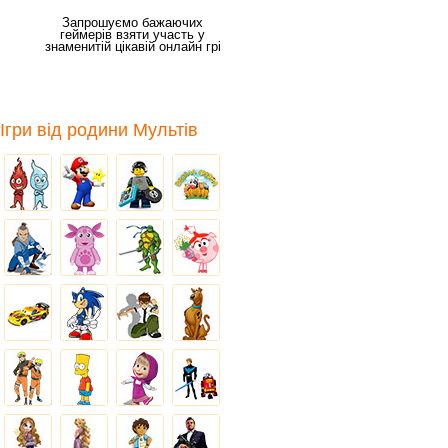
Запрошуємо бажаючих
геймерів взяти участь у
знаменитій цікавій онлайн грі
"Чарівна фея" яка
Ігри від родини Мультів