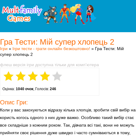
Гра Тести: Мій супер хлопець 2
Ігри
»
Ігри тести - грати онлайн безкоштовно!
» Гра Тести: Мій
супер хлопець 2
флеш версія ігри доступна тільки для комп'ютера
Оцінка:
1040 очок
, Голосів:
246
Опис Гри:
Коли у вас закохуються відразу кілька хлопців, зробити свій вибір на
користь когось одного з них дуже важко. Особливо такий вибір стає
все складніше з кожним роком. Так, дівчата всі такі, вони не можуть
прийняти своє рішення дуже швидко і часто сумніваються в тому,