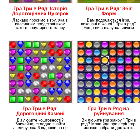
Гра Три в Ряд: Історія
Гра Три в Ряд: Збіг
Дорогоцінних Цукерок
Форм
Ласкаво просимо в гру, яка є
Вам подобаються ігри,
класичним представником
виконані в жанрі " Три в ряд?
такого популярного жанру
Якщо ви є шанувальником
онлайн ігор, як Три
логічних ігор, і
Гра Три в Ряд:
Гра Три в Ряд на
Дорогоцінні Камені
руйнування
Ви любите коштовності?
Ви любите гри жанру " Три в
Звичайно, складно знайти
ряд? Мова йде про серії ігор,
людину, яка б відповів на це
які вже набрали достатню
питання негативно. І
кількість