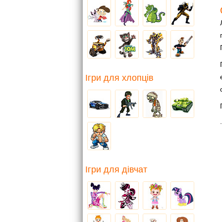
Ігри для хлопців
.
Ігри для дівчат