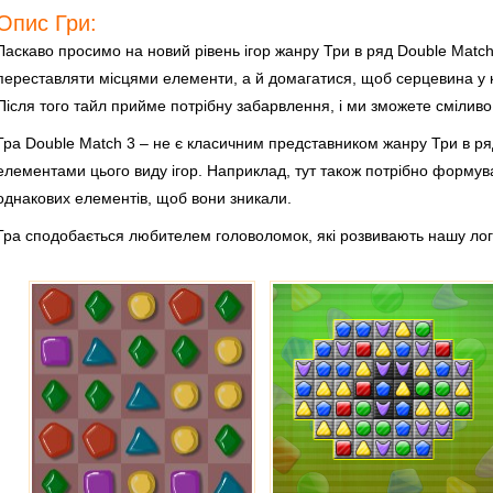
Опис Гри:
Ласкаво просимо на новий рівень ігор жанру Три в ряд Double Match
переставляти місцями елементи, а й домагатися, щоб серцевина у 
Після того тайл прийме потрібну забарвлення, і ми зможете сміливо
Гра Double Match 3 – не є класичним представником жанру Три в ря
елементами цього виду ігор. Наприклад, тут також потрібно формуват
однакових елементів, щоб вони зникали.
Гра сподобається любителем головоломок, які розвивають нашу логі