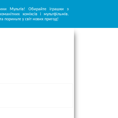
ини Мультів! Обирайте іграшки з
оманітних коміксів і мультфільмів.
та пориньте у світ нових пригод!