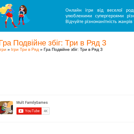
Онлайн ігри від веселої род
улюбленими супергероями різн
Відчуйте різноманітність жанрів 
Гра Подвійне збіг: Три в Ряд 3
Ігри
»
Ігри Три в Ряд
» Гра Подвійне збіг: Три в Ряд 3