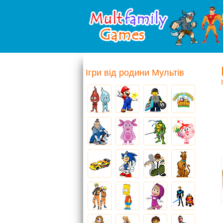
Ігри від родини Мультів