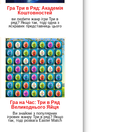
Гра Три в Ряд: Академія
Коштовностей
ви любите жанр ігри Три в
ряд? Якщо так, тоді одна з
яскравих представниць цього
жанру – гра
Гра на Час: Три в Ряд
Великоднього Яйця
Ви знайомі з популярних
ігрових жанру Три в ряд? Якщо
так, тоді розвага Easter Match
3 створено