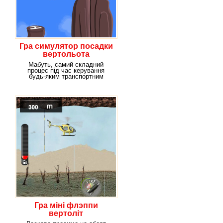
Гра симулятор посадки
вертольота
Мабуть, самий складний
процес під час керування
будь-яким транспортним
засобом – зліт і посадка. І
Гра міні флэппи
вертоліт