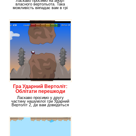
Ласкаво просимо на аборт
власного вертольота. Така
можливість випадає вам в грі
Міні Вертоліт, де
Гра Ударний Вертоліт:
Облітати перешкоди
Ласкаво просимо у другу
частину нашумілої гри Ударний
Вертоліт 2, де вам доведеться
доставити