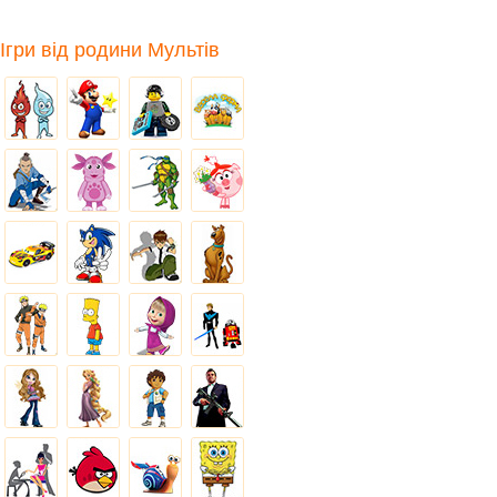
Ігри від родини Мультів