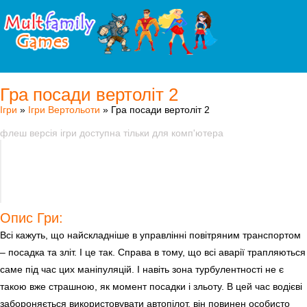
Гра посади вертоліт 2
Ігри
»
Ігри Вертольоти
» Гра посади вертоліт 2
флеш версія ігри доступна тільки для комп'ютера
Опис Гри:
Всі кажуть, що найскладніше в управлінні повітряним транспортом
– посадка та зліт. І це так. Справа в тому, що всі аварії трапляються
саме під час цих маніпуляцій. І навіть зона турбулентності не є
такою вже страшною, як момент посадки і зльоту. В цей час водієві
забороняється використовувати автопілот, він повинен особисто