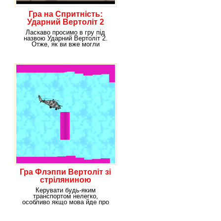
Гра на Спритність:
Ударний Вертоліт 2
Ласкаво просимо в гру під
назвою Ударний Вертоліт 2.
Отже, як ви вже могли
здогадатися виходячи з
Гра Флэппи Вертоліт зі
стріляниною
Керувати будь-яким
транспортом нелегко,
особливо якщо мова йде про
вертольоті. Так, ця машина