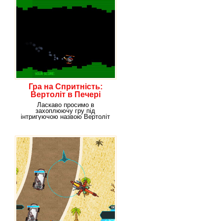
Гра на Спритність:
Вертоліт в Печері
Ласкаво просимо в
захоплюючу гру під
інтригуючою назвою Вертоліт
в Печері. Уявіть, що вам
потрібно