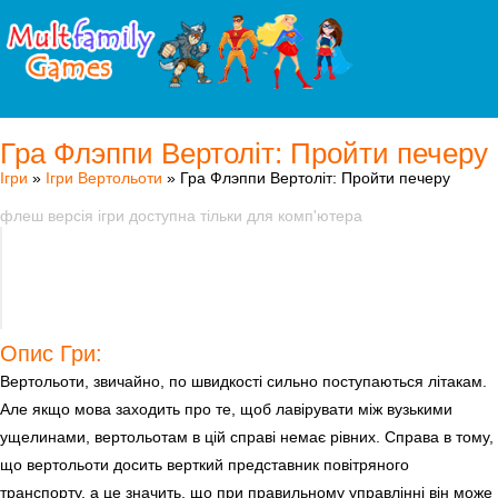
Гра Флэппи Вертоліт: Пройти печеру
Ігри
»
Ігри Вертольоти
» Гра Флэппи Вертоліт: Пройти печеру
флеш версія ігри доступна тільки для комп'ютера
Опис Гри:
Вертольоти, звичайно, по швидкості сильно поступаються літакам.
Але якщо мова заходить про те, щоб лавірувати між вузькими
ущелинами, вертольотам в цій справі немає рівних. Справа в тому,
що вертольоти досить верткий представник повітряного
транспорту, а це значить, що при правильному управлінні він може