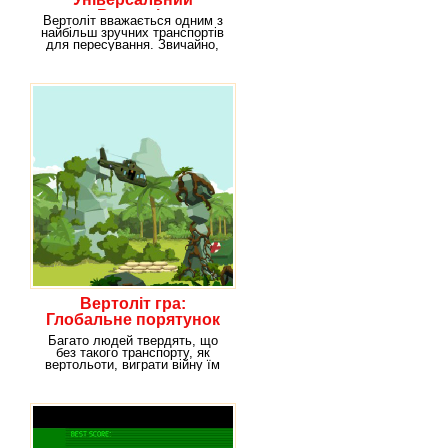
Вертоліт
Вертоліт вважається одним з
найбільш зручних транспортів
для пересування. Звичайно,
існує чимало
Вертоліт гра:
Глобальне порятунок
Багато людей твердять, що
без такого транспорту, як
вертольоти, виграти війну їм
було б куди