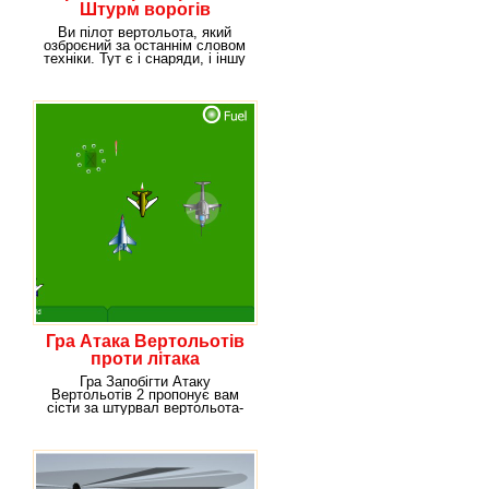
Штурм ворогів
Ви пілот вертольота, який
озброєний за останнім словом
техніки. Тут є і снаряди, і іншу
зброю, яке
Гра Атака Вертольотів
проти літака
Гра Запобігти Атаку
Вертольотів 2 пропонує вам
сісти за штурвал вертольота-
винищувача. Основна