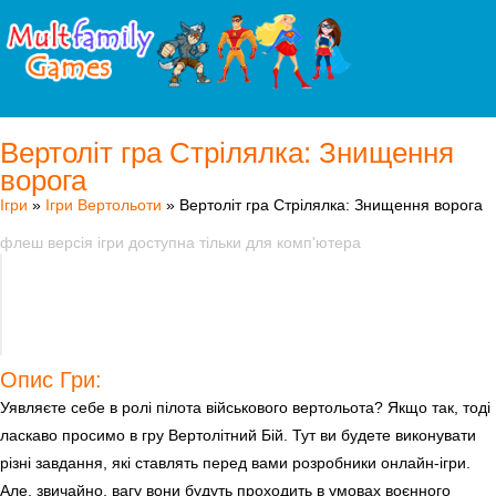
Вертоліт гра Стрілялка: Знищення
ворога
Ігри
»
Ігри Вертольоти
» Вертоліт гра Стрілялка: Знищення ворога
флеш версія ігри доступна тільки для комп'ютера
Опис Гри:
Уявляєте себе в ролі пілота військового вертольота? Якщо так, тоді
ласкаво просимо в гру Вертолітний Бій. Тут ви будете виконувати
різні завдання, які ставлять перед вами розробники онлайн-ігри.
Але, звичайно, вагу вони будуть проходить в умовах воєнного