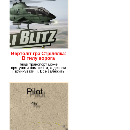
Вертоліт гра Стрілялка:
В тилу ворога
Іноді транспорт може
врятувати нам життя, а деколи
і зруйнувати її. Все залежить
від людини, яка