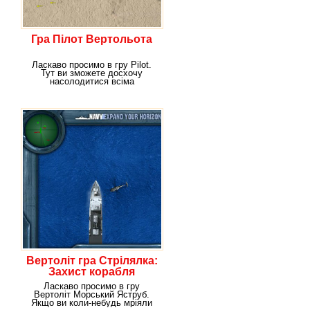
Гра Пілот Вертольота
Ласкаво просимо в гру Pilot.
Тут ви зможете досхочу
насолодитися всіма
сюжетами, які тільки
Вертоліт гра Стрілялка:
Захист корабля
Ласкаво просимо в гру
Вертоліт Морський Яструб.
Якщо ви коли-небудь мріяли