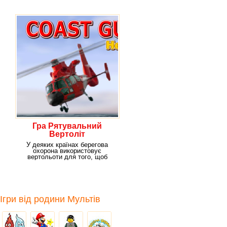
опинитися за штурвалом
Гра Рятувальний
Вертоліт
У деяких країнах берегова
охорона використовує
вертольоти для того, щоб
переміщатися і добре
Ігри від родини Мультів