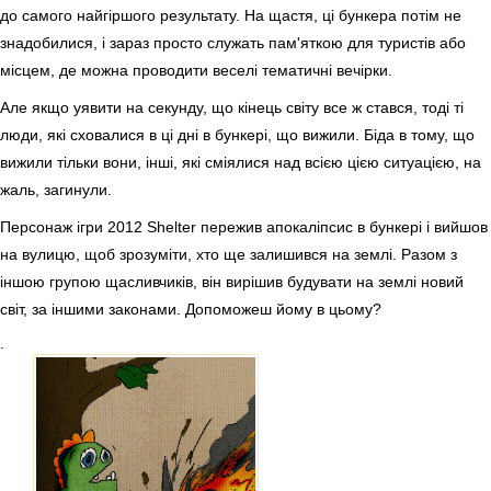
до самого найгіршого результату. На щастя, ці бункера потім не
знадобилися, і зараз просто служать пам'яткою для туристів або
місцем, де можна проводити веселі тематичні вечірки.
Але якщо уявити на секунду, що кінець світу все ж стався, тоді ті
люди, які сховалися в ці дні в бункері, що вижили. Біда в тому, що
вижили тільки вони, інші, які сміялися над всією цією ситуацією, на
жаль, загинули.
Персонаж ігри 2012 Shelter пережив апокаліпсис в бункері і вийшов
на вулицю, щоб зрозуміти, хто ще залишився на землі. Разом з
іншою групою щасливчиків, він вирішив будувати на землі новий
світ, за іншими законами. Допоможеш йому в цьому?
.