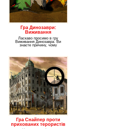
Гра Динозаври:
Виживання
Ласкаво просимо в гру
Виживання Динозавра. Ви
знаєте причину, чому
динозаври вимерли на нашій
Гра Снайпер проти
прихованих терористів