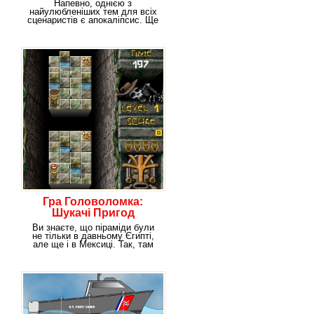
Напевно, однією з
найулюбленіших тем для всіх
сценаристів є апокаліпсис. Ще
б, такий розбрат для
Гра Головоломка:
Шукачі Пригод
Ви знаєте, що піраміди були
не тільки в давньому Єгипті,
але ще і в Мексиці. Так, там
піраміди