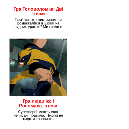
Гра Головоломка: Дві
Точки
Пам'ятаєте, яким чином ви
розважалися в школі на
нудних уроках? Ми грали в
ігри, для яких потрібні
Гра люди Ікс і
Росомаха: втеча
Супергерої мають свої
неписані правила. Ніколи не
кидати товаришів
напризволяще, обов'язково