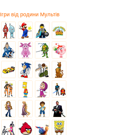
Ігри від родини Мультів