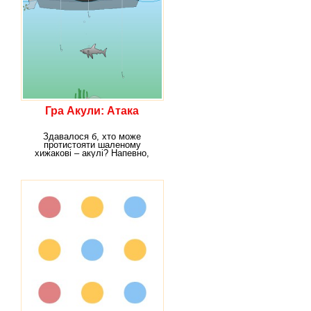
Гра Акули: Атака
Здавалося б, хто може
протистояти шаленому
хижакові – акулі? Напевно,
немає істот, які були б