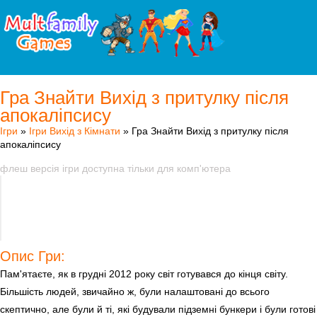
Гра Знайти Вихід з притулку після
апокаліпсису
Ігри
»
Ігри Вихід з Кімнати
» Гра Знайти Вихід з притулку після
апокаліпсису
флеш версія ігри доступна тільки для комп'ютера
Опис Гри:
Пам'ятаєте, як в грудні 2012 року світ готувався до кінця світу.
Більшість людей, звичайно ж, були налаштовані до всього
скептично, але були й ті, які будували підземні бункери і були готові