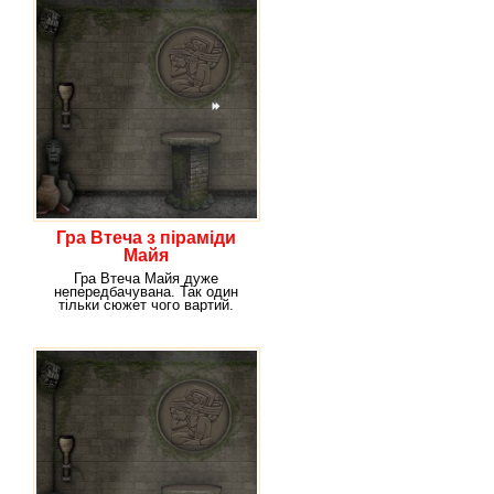
Гра Втеча з піраміди
Майя
Гра Втеча Майя дуже
непередбачувана. Так один
тільки сюжет чого вартий.
Якщо ти любиш історію, а