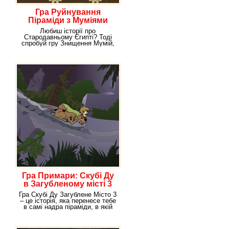
Гра Руйнування
Піраміди з Муміями
Любиш історії про
Стародавньому Єгипті? Тоді
спробуй гру Знищення Мумій,
де ти зможеш не лише
Гра Примари: Скубі Ду
в Загубленому місті 3
Гра Скубі Ду Загублене Місто 3
– це історія, яка перенесе тебе
в самі надра піраміди, в якій