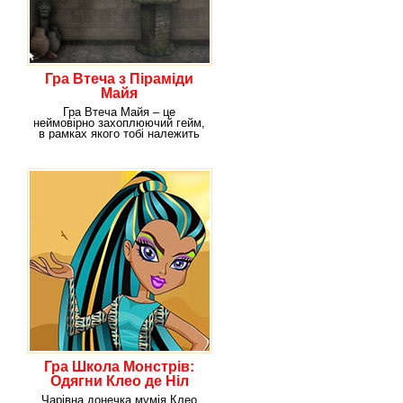
Гра Втеча з Піраміди
Майя
Гра Втеча Майя – це
неймовірно захоплюючий гейм,
в рамках якого тобі належить
втекти з
Гра Школа Монстрів:
Одягни Клео де Ніл
Чарівна донечка мумія Клео