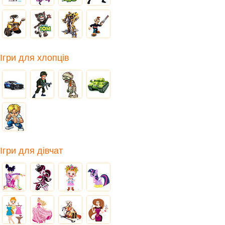
Ігри для хлопців
Ігри для дівчат