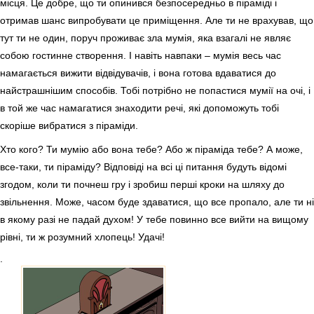
місця. Це добре, що ти опинився безпосередньо в піраміді і
отримав шанс випробувати це приміщення. Але ти не врахував, що
тут ти не один, поруч проживає зла мумія, яка взагалі не являє
собою гостинне створення. І навіть навпаки – мумія весь час
намагається вижити відвідувачів, і вона готова вдаватися до
найстрашнішим способів. Тобі потрібно не попастися мумії на очі, і
в той же час намагатися знаходити речі, які допоможуть тобі
скоріше вибратися з піраміди.
Хто кого? Ти мумію або вона тебе? Або ж піраміда тебе? А може,
все-таки, ти піраміду? Відповіді на всі ці питання будуть відомі
згодом, коли ти почнеш гру і зробиш перші кроки на шляху до
звільнення. Може, часом буде здаватися, що все пропало, але ти ні
в якому разі не падай духом! У тебе повинно все вийти на вищому
рівні, ти ж розумний хлопець! Удачі!
.