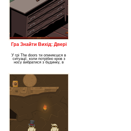
Гра Знайти Вихід: Двері
У грі The doors ти опиняєшся в
ситуації, коли потрібно кров з
носу вибратися з будинку, в
якому ти