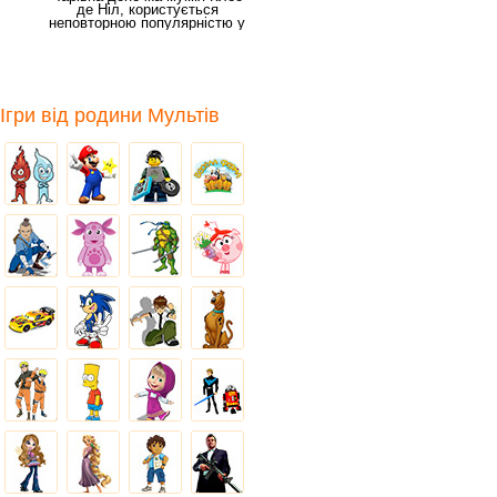
де Ніл, користується
неповторною популярністю у
своїй рідній школі.
Ігри від родини Мультів