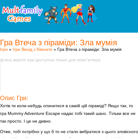
Гра Втеча з піраміди: Зла мумія
Ігри
»
Ігри Вихід з Кімнати
» Гра Втеча з піраміди: Зла мумія
флеш версія ігри доступна тільки для комп'ютера
Опис Гри:
Хотів ти коли-небудь опинитися в самій цій піраміді? Якщо так, то
гра Mummy Adventure Escape надає тобі такий шанс. Тільки все не
так просто. І це не дивно.
Отже, тобі потрібно у що б то не стало вибратися з цього зловісного