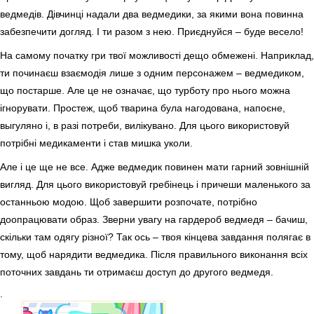
ведмедів. Дівчинці надали два ведмедики, за якими вона повинна
забезпечити догляд. І ти разом з нею. Приєднуйся – буде весело!
На самому початку гри твої можливості дещо обмежені. Наприклад,
ти починаєш взаємодія лише з одним персонажем – ведмедиком,
що постарше. Але це не означає, що турботу про нього можна
ігнорувати. Простеж, щоб тварина була нагодована, напоєне,
выгуляно і, в разі потреби, вилікувано. Для цього використовуй
потрібні медикаменти і став мишка уколи.
Але і це ще не все. Адже ведмедик повинен мати гарний зовнішній
вигляд. Для цього використовуй гребінець і причеши маленького за
останньою модою. Щоб завершити розпочате, потрібно
доопрацювати образ. Зверни увагу на гардероб ведмедя – бачиш,
скільки там одягу різної? Так ось – твоя кінцева завдання полягає в
тому, щоб нарядити ведмедика. Після правильного виконання всіх
поточних завдань ти отримаєш доступ до другого ведмедя.
.