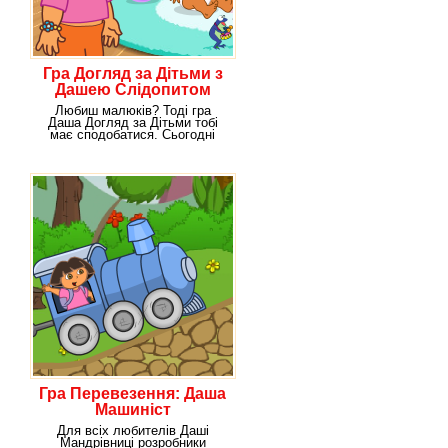
Гра Догляд за Дітьми з
Дашею Слідопитом
Любиш малюків? Тоді гра
Даша Догляд за Дітьми тобі
має сподобатися. Сьогодні
наша героїня вирішила
Гра Перевезення: Даша
Машиніст
Для всіх любителів Даші
Мандрівниці розробники