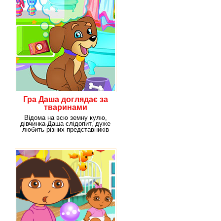
Гра Даша доглядає за
тваринами
Відома на всю земну кулю,
дівчинка-Даша слідопит, дуже
любить різних представників
флори і фауни.