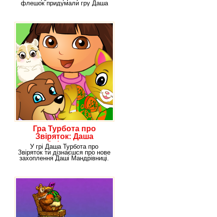
флешок придумали гру Даша
Машиніст. Сьогодні ти
Гра Турбота про
Звіряток: Даша
Слідопит
У грі Даша Турбота про
Звіряток ти дізнаєшся про нове
захоплення Даші Мандрівниці.
А саме про те,