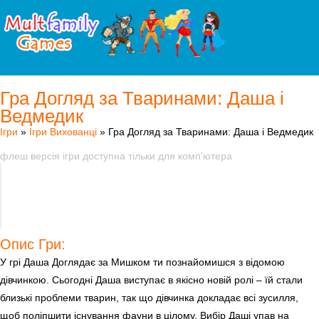
Гра Догляд за Тваринами: Даша і
Ведмедик
Ігри
»
Ігри Вихованці
» Гра Догляд за Тваринами: Даша і Ведмедик
флеш версія ігри доступна тільки для комп'ютера
Опис Гри:
У грі Даша Доглядає за Мишком ти познайомишся з відомою
дівчинкою. Сьогодні Даша виступає в якісно новій ролі – їй стали
близькі проблеми тварин, так що дівчинка докладає всі зусилля,
щоб поліпшити існування фауни в цілому. Вибір Даші упав на