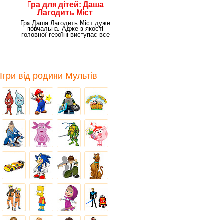
Гра для дітей: Даша
Лагодить Міст
Гра Даша Лагодить Міст дуже
повчальна. Адже в якості
головної героїні виступає все
та ж Даша –
Ігри від родини Мультів