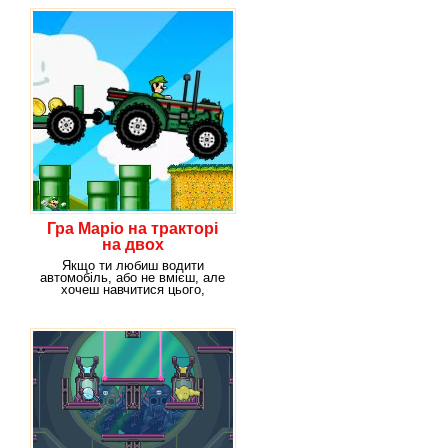
Гра Маріо на тракторі
на двох
Якщо ти любиш водити
автомобіль, або не вмієш, але
хочеш навчитися цього,
ласкаво просимо в цю