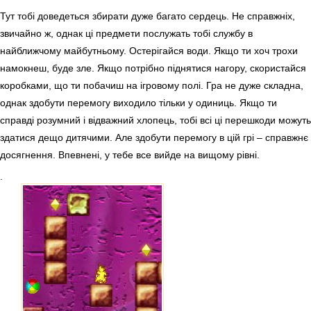
Тут тобі доведеться збирати дуже багато сердець. Не справжніх,
звичайно ж, однак ці предмети послужать тобі службу в
найближчому майбутньому. Остерігайся води. Якщо ти хоч трохи
намокнеш, буде зле. Якщо потрібно піднятися нагору, скористайся
коробками, що ти побачиш на ігровому полі. Гра не дуже складна,
однак здобути перемогу виходило тільки у одиниць. Якщо ти
справді розумний і відважний хлопець, тобі всі ці перешкоди можуть
здатися дещо дитячими. Але здобути перемогу в цій грі – справжнє
досягнення. Впевнені, у тебе все вийде на вищому рівні.
.