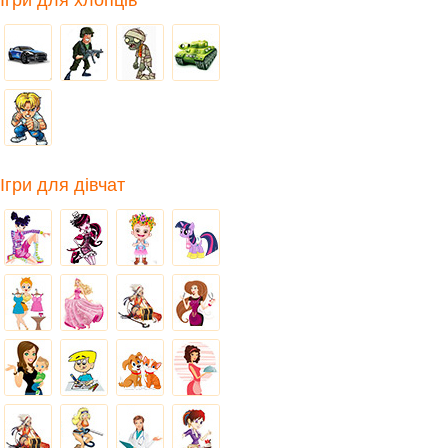
Ігри для хлопців
Ігри для дівчат