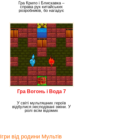
Гра Крило і Блискавка –
справа рук китайських
розробників, бо нагадує
чимось гру в стилі Вогню і
Гра Вогонь і Вода 7
У світі мультяшних героїв
відбулися несподівані зміни. У
ролі всім відомих
мультиплікаційних
Ігри від родини Мультів