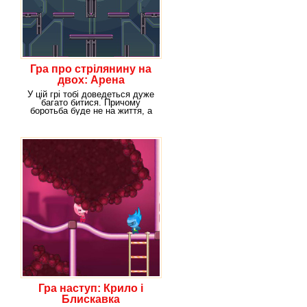
Гра про стрілянину на
двох: Арена
піддослідних
У цій грі тобі доведеться дуже
багато битися. Причому
боротьба буде не на життя, а
на смерть. Якщо
Гра наступ: Крило і
Блискавка