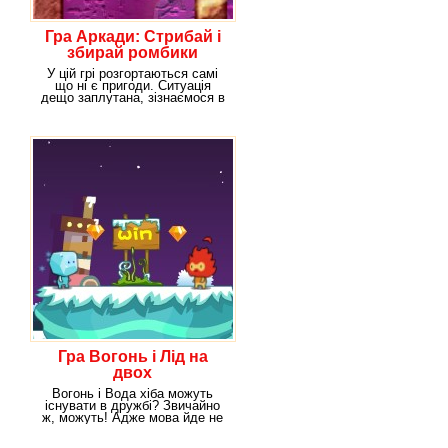
Гра Аркади: Стрибай і
збирай ромбики
У цій грі розгортаються самі
що ні є пригоди. Ситуація
дещо заплутана, зізнаємося в
цьому відразу.
Гра Вогонь і Лід на
двох
Вогонь і Вода хіба можуть
існувати в дружбі? Звичайно
ж, можуть! Адже мова йде не
про звичайних