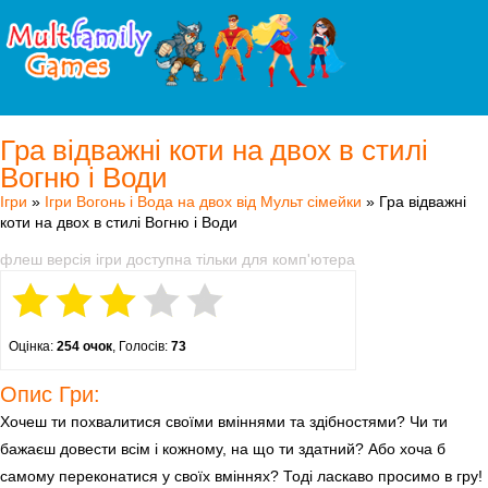
Гра відважні коти на двох в стилі
Вогню і Води
Ігри
»
Ігри Вогонь і Вода на двох від Мульт сімейки
» Гра відважні
коти на двох в стилі Вогню і Води
флеш версія ігри доступна тільки для комп'ютера
Оцінка:
254 очок
, Голосів:
73
Опис Гри:
Хочеш ти похвалитися своїми вміннями та здібностями? Чи ти
бажаєш довести всім і кожному, на що ти здатний? Або хоча б
самому переконатися у своїх вміннях? Тоді ласкаво просимо в гру!