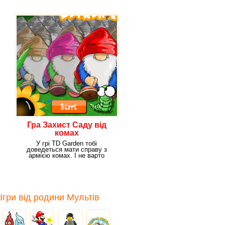
твій город.
Гра Захист Саду від
комах
У грі TD Garden тобі
доведеться мати справу з
армією комах. І не варто
сміятися, тому що навіть
Ігри від родини Мультів