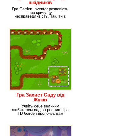
шкідників
Гра Garden Inventor розповість
про кричущу
несправедливість. Так, ти є
володарем прекрасного саду.
Гра Захист Саду від
Жуків
Уявіть себе великим
любителем садів і рослин. Гра
TD Garden пропонує вам
відчути себе в ролі