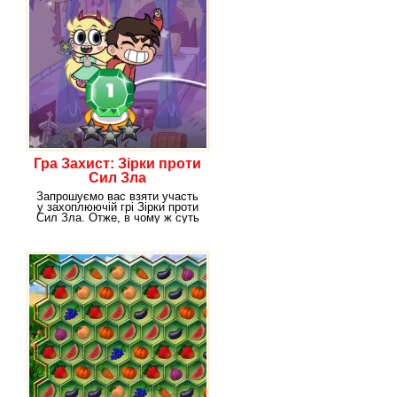
Гра Захист: Зірки проти
Сил Зла
Запрошуємо вас взяти участь
у захоплюючій грі Зірки проти
Сил Зла. Отже, в чому ж суть
цієї