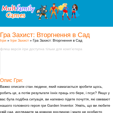
Гра Захист: Вторгнення в Сад
Ігри
»
Ігри Захист
» Гра Захист: Вторгнення в Сад
флеш версія ігри доступна тільки для комп'ютера
Опис Гри:
Важко описати стан людини, який намагається зробити щось,
робить це, а потім результати їхніх праць хто бере, і псує? Якщо у
вас була подібна ситуація, ви напевно підете почуття, які овевают
нашого головного героя гри Garden Inventor. Уявіть, що ви любите
свій сад, доглядаєте за кожною рослиною і мало не особисто