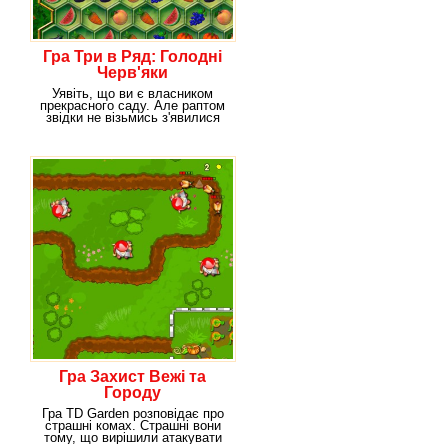
Гра Три в Ряд: Голодні
Черв'яки
Уявіть, що ви є власником
прекрасного саду. Але раптом
звідки не візьмись з'явилися
істоти, які
Гра Захист Вежі та
Городу
Гра TD Garden розповідає про
страшні комах. Страшні вони
тому, що вирішили атакувати