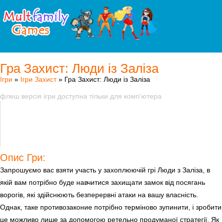
Гра Захист: Люди із Заліза
Ігри
»
Ігри Захист
» Гра Захист: Люди із Заліза
флеш версія ігри доступна тільки для комп'ютера
Опис Гри:
Запрошуємо вас взяти участь у захоплюючій грі Люди з Заліза, в
якій вам потрібно буде навчитися захищати замок від посягань
ворогів, які здійснюють безперервні атаки на вашу власність.
Однак, таке противозаконие потрібно терміново зупинити, і зробити
це можливо лише за допомогою ретельно продуманої стратегії. Як