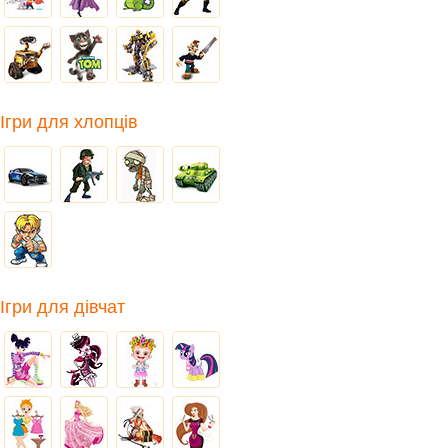
Ігри для хлопців
Ігри для дівчат