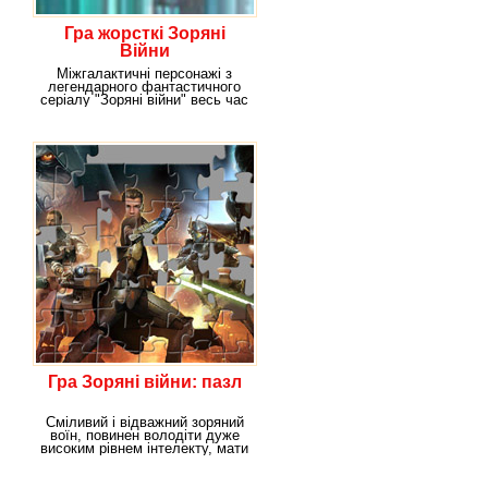
Гра жорсткі Зоряні
Війни
Міжгалактичні персонажі з
легендарного фантастичного
серіалу "Зоряні війни" весь час
ворогують
Гра Зоряні війни: пазл
Сміливий і відважний зоряний
воїн, повинен володіти дуже
високим рівнем інтелекту, мати
гарну