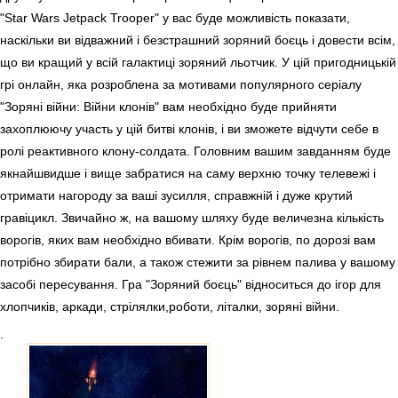
"Star Wars Jetpack Trooper" у вас буде можливість показати,
наскільки ви відважний і безстрашний зоряний боєць і довести всім,
що ви кращий у всій галактиці зоряний льотчик. У цій пригодницькій
грі онлайн, яка розроблена за мотивами популярного серіалу
"Зоряні війни: Війни клонів" вам необхідно буде прийняти
захоплюючу участь у цій битві клонів, і ви зможете відчути себе в
ролі реактивного клону-солдата. Головним вашим завданням буде
якнайшвидше і вище забратися на саму верхню точку телевежі і
отримати нагороду за ваші зусилля, справжній і дуже крутий
гравіцикл. Звичайно ж, на вашому шляху буде величезна кількість
ворогів, яких вам необхідно вбивати. Крім ворогів, по дорозі вам
потрібно збирати бали, а також стежити за рівнем палива у вашому
засобі пересування. Гра "Зоряний боєць" відноситься до ігор для
хлопчиків, аркади, стрілялки,роботи, літалки, зоряні війни.
.