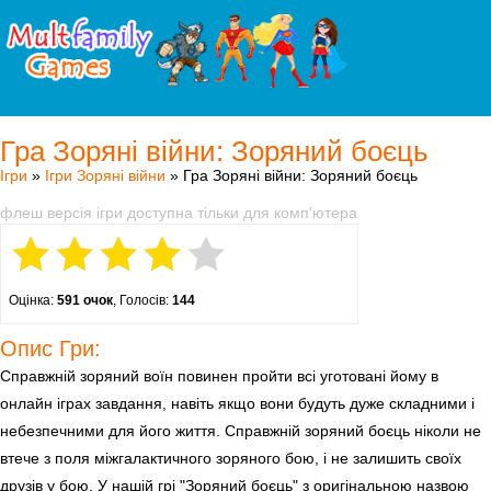
Гра Зоряні війни: Зоряний боєць
Ігри
»
Ігри Зоряні війни
» Гра Зоряні війни: Зоряний боєць
флеш версія ігри доступна тільки для комп'ютера
Оцінка:
591 очок
, Голосів:
144
Опис Гри:
Справжній зоряний воїн повинен пройти всі уготовані йому в
онлайн іграх завдання, навіть якщо вони будуть дуже складними і
небезпечними для його життя. Справжній зоряний боєць ніколи не
втече з поля міжгалактичного зоряного бою, і не залишить своїх
друзів у бою. У нашій грі "Зоряний боєць" з оригінальною назвою