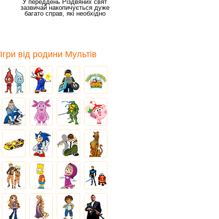
У переддень Різдвяних свят
зазвичай накопичується дуже
багато справ, які необхідно
зробити до
Ігри від родини Мультів