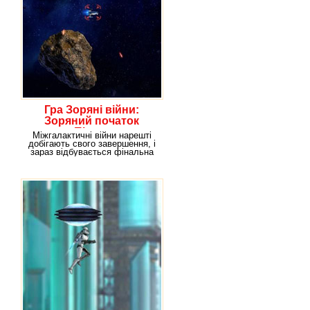
Гра Зоряні війни:
Зоряний початок
Пірата
Міжгалактичні війни нарешті
добігають свого завершення, і
зараз відбувається фінальна
битва, яка в