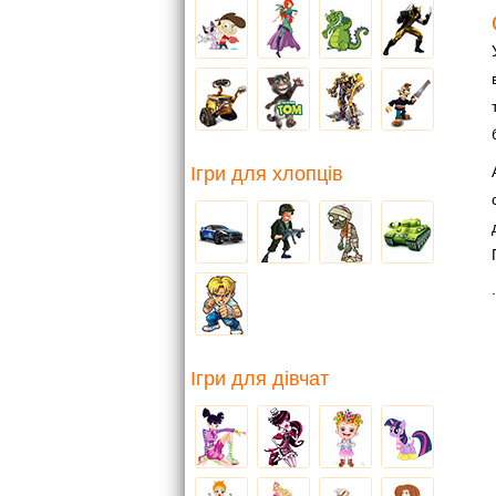
Ігри для хлопців
.
Ігри для дівчат