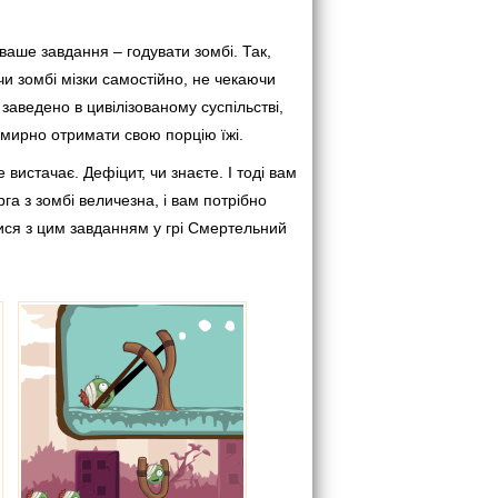
ваше завдання – годувати зомбі. Так,
ючи зомбі мізки самостійно, не чекаючи
заведено в цивілізованому суспільстві,
б мирно отримати свою порцію їжі.
 вистачає. Дефіцит, чи знаєте. І тоді вам
а з зомбі величезна, і вам потрібно
тися з цим завданням у грі Смертельний