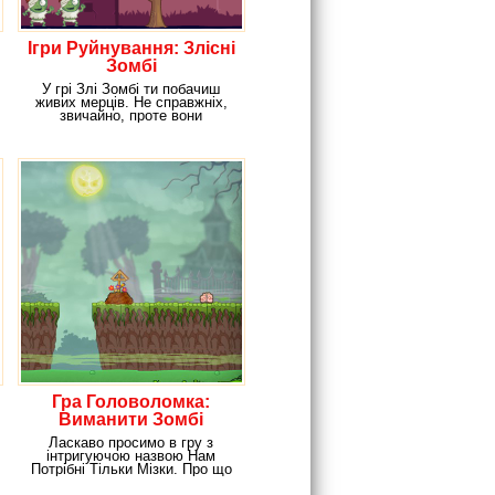
Ігри Руйнування: Злісні
Зомбі
У грі Злі Зомбі ти побачиш
живих мерців. Не справжніх,
звичайно, проте вони
промальовані до
Гра Головоломка:
Виманити Зомбі
Ласкаво просимо в гру з
інтригуючою назвою Нам
Потрібні Тільки Мізки. Про що
піде мова в даному