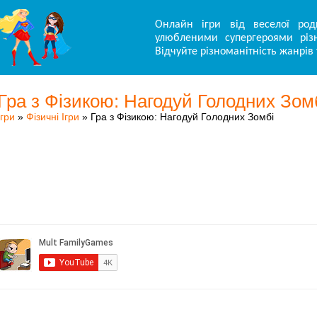
Онлайн ігри від веселої род
улюбленими супергероями різн
Відчуйте різноманітність жанрів 
Гра з Фізикою: Нагодуй Голодних Зом
Ігри
»
Фізичні Ігри
» Гра з Фізикою: Нагодуй Голодних Зомбі