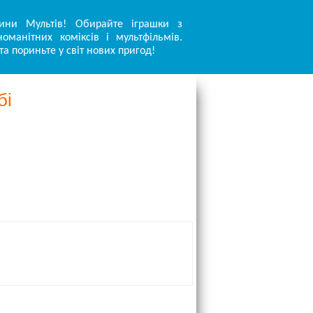
ини Мультів! Обирайте іграшки з
оманітних коміксів і мультфільмів.
та пориньте у світ нових пригод!
бі