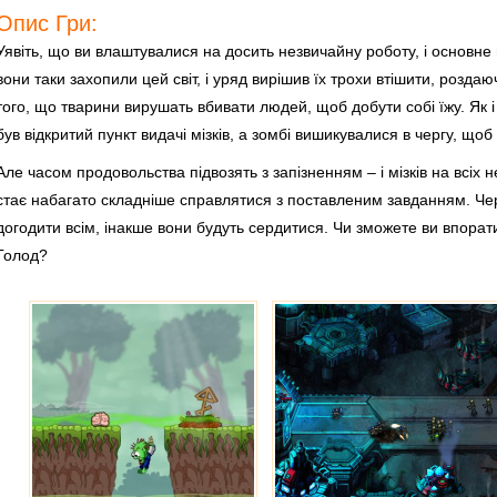
Опис Гри:
Уявіть, що ви влаштувалися на досить незвичайну роботу, і основне 
вони таки захопили цей світ, і уряд вирішив їх трохи втішити, розда
того, що тварини вирушать вбивати людей, щоб добути собі їжу. Як і 
був відкритий пункт видачі мізків, а зомбі вишикувалися в чергу, що
Але часом продовольства підвозять з запізненням – і мізків на всіх не
стає набагато складніше справлятися з поставленим завданням. Черг
догодити всім, інакше вони будуть сердитися. Чи зможете ви впора
Голод?