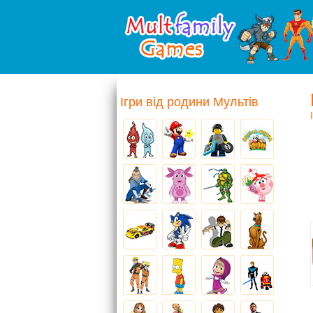
Ігри від родини Мультів