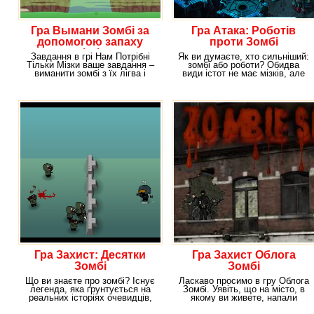
Гра Вымани Зомбі за
Гра Атака: Роботів
допомогою запаху
проти Зомбі
мізків
Завдання в грі Нам Потрібні
Як ви думаєте, хто сильніший:
Тільки Мізки ваше завдання –
зомбі або роботи? Обидва
виманити зомбі з їх лігва і
види істот не має мізків, але
знищити по
роботи хоча б
Гра Захист: Десятки
Гра Захист Облога
Зомбі
Зомбі
Що ви знаєте про зомбі? Існує
Ласкаво просимо в гру Облога
легенда, яка ґрунтується на
Зомбі. Уявіть, що на місто, в
реальних історіях очевидців,
якому ви живете, напали
що зомбі
натовпу зомбі.