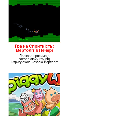
Гра на Спритність:
Вертоліт в Печері
Ласкаво просимо в
захоплюючу гру під
інтригуючою назвою Вертоліт
в Печері. Уявіть, що вам
потрібно