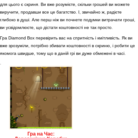
для цього є скриня. Ви вже розумієте, скільки грошей ви можете
виручити, продавши все це багатство. І, звичайно ж, радієте
глибоко в душі. Але перш ніж ви почнете подумки витрачати гроші,
ви усвідомлюєте, що дістати коштовності не так просто.
Гра Diamond Box перевірить вас на спритність і кмітливість. Як ви
вже зрозуміли, потрібно збивати коштовності в скриню, і робити це
якомога швидше, тому що в даній грі ви дуже обмежені в часі.
.
Гра на Час: