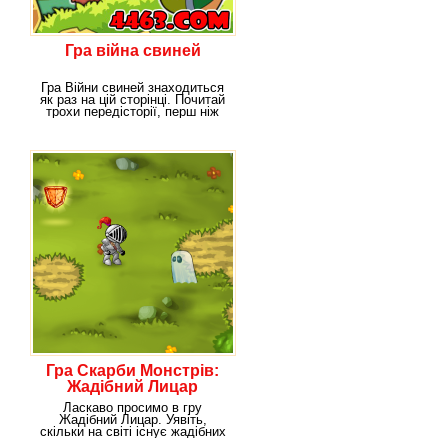
Гра війна свиней
Гра Війни свиней знаходиться
як раз на цій сторінці. Почитай
трохи передісторії, перш ніж
поринути
Гра Скарби Монстрів:
Жадібний Лицар
Ласкаво просимо в гру
Жадібний Лицар. Уявіть,
скільки на світі існує жадібних
людей. Багато хто з