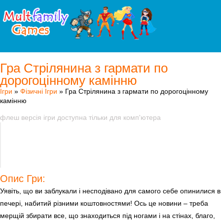
Гра Стрілянина з гармати по
дорогоцінному камінню
Ігри
»
Фізичні Ігри
» Гра Стрілянина з гармати по дорогоцінному
камінню
флеш версія ігри доступна тільки для комп'ютера
Опис Гри:
Уявіть, що ви заблукали і несподівано для самого себе опинилися в
печері, набитий різними коштовностями! Ось це новини – треба
мерщій збирати все, що знаходиться під ногами і на стінах, благо,