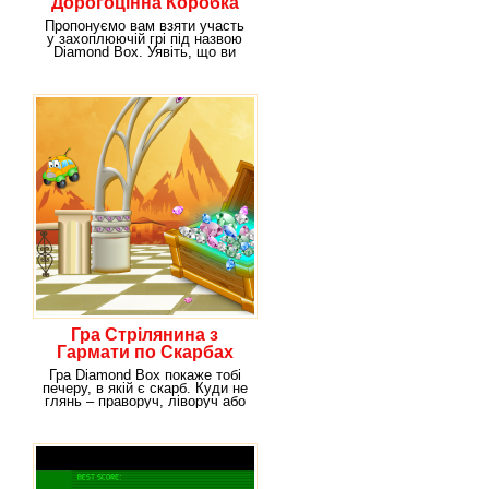
Дорогоцінна Коробка
Пропонуємо вам взяти участь
у захоплюючій грі під назвою
Diamond Box. Уявіть, що ви
перебуваєте в
Гра Стрілянина з
Гармати по Скарбах
Гра Diamond Box покаже тобі
печеру, в якій є скарб. Куди не
глянь – праворуч, ліворуч або
прямо –