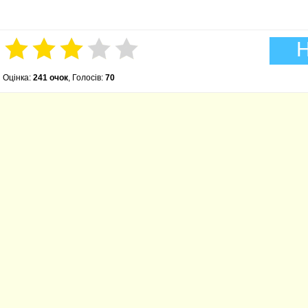
Н
Оцінка:
241 очок
, Голосів:
70