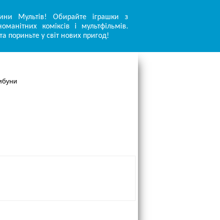
ини Мультів! Обирайте іграшки з
оманітних коміксів і мультфільмів.
та пориньте у світ нових пригод!
ибуни