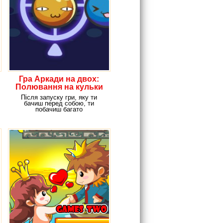
Гра Аркади на двох:
Полювання на кульки
Після запуску гри, яку ти
бачиш перед собою, ти
побачиш багато
різнокольорових кульок.
Врахуй, що