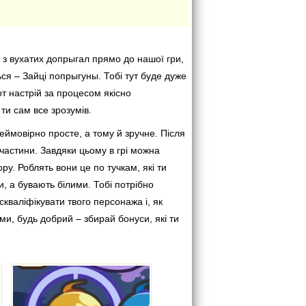
н з вухатих допрыгал прямо до нашої гри,
ся – Зайці попрыгуны. Тобі тут буде дуже
от настрій за процесом якісно
ти сам все зрозумів.
еймовірно просте, а тому й зручне. Після
 частини. Завдяки цьому в грі можна
ру. Роблять вони це по тучкам, які ти
, а бувають білими. Тобі потрібно
кваліфікувати твого персонажа і, як
ми, будь добрий – збирай бонуси, які ти