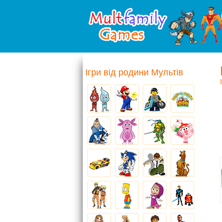
Ігри від родини Мультів