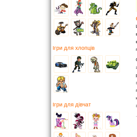
Ігри для хлопців
Ігри для дівчат
.