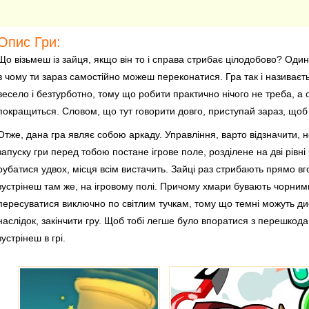
Опис Гри:
Що візьмеш із зайця, якщо він то і справа стрибає цілодобово? Оди
в чому ти зараз самостійно можеш переконатися. Гра так і називаєть
весело і безтурботно, тому що робити практично нічого не треба, а 
покращиться. Словом, що тут говорити довго, приступай зараз, щоб 
Отже, дана гра являє собою аркаду. Управління, варто відзначити, н
запуску гри перед тобою постане ігрове поле, розділене на дві рівні
рубатися удвох, місця всім вистачить. Зайці раз стрибають прямо вго
зустрінеш там же, на ігровому полі. Причому хмари бувають чорними
пересуватися виключно по світлим тучкам, тому що темні можуть дис
наслідок, закінчити гру. Щоб тобі легше було впоратися з перешкода
зустрінеш в грі.