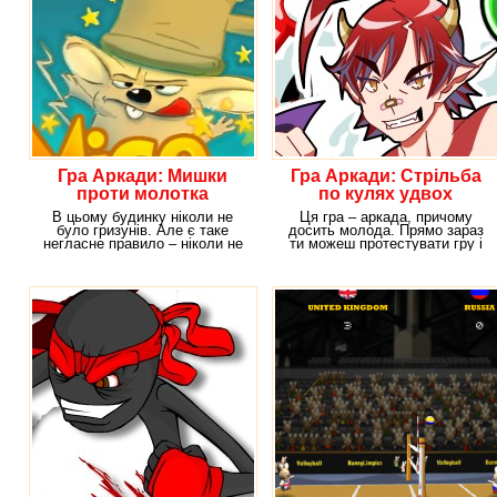
Гра Аркади: Мишки
Гра Аркади: Стрільба
проти молотка
по кулях удвох
В цьому будинку ніколи не
Ця гра – аркада, причому
було гризунів. Але є таке
досить молода. Прямо зараз
негласне правило – ніколи не
ти можеш протестувати гру і
говорити
одним з перших