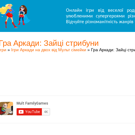
Онлайн ігри від веселої род
улюбленими супергероями різн
Відчуйте різноманітність жанрів 
Гра Аркади: Зайці стрибуни
Ігри
»
Ігри Аркади на двох від Мульт сімейки
» Гра Аркади: Зайці стр