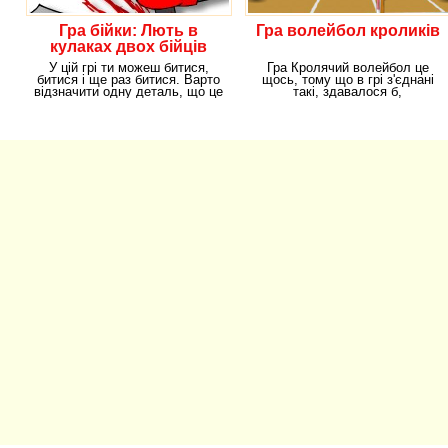
Гра бійки: Лють в
Гра волейбол кроликів
кулаках двох бійців
У цій грі ти можеш битися,
Гра Кролячий волейбол це
битися і ще раз битися. Варто
щось, тому що в грі з'єднані
відзначити одну деталь, що це
такі, здавалося б,
ти можеш
протилежності – зайці і