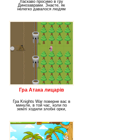
Ласкаво просимо в гру
Динозаврами. Знаєте, як
нелегко давалося людям
сусідство з динозаврами?
Гра Атака лицарів
Гра Knights War поверне вас в
минуле, в той час, коли по
землі ходили злобні орки,
атакували людей