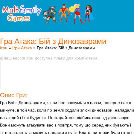
Гра Атака: Бій з Динозаврами
Ігри
»
Ігри Атака
» Гра Атака: Бій з Динозаврами
флеш версія ігри доступна тільки для комп'ютера
Опис Гри:
Гра Бої з Динозаврами, як ви вже зрозуміли з назви, поверне вас в
минуле, в той час, коли по землі ходили злісні динозаври, нападали
на людей і їхні будинки. Постарайтеся відбиватися від динозаврів.
Вони можуть атакувати вас з повітря, тому що серед них бувають і
ті, що літають, а можуть напасти з суші. Благо, ви трохи були готові