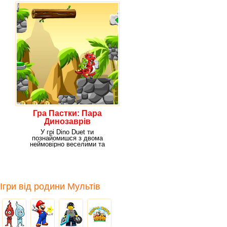
Гра Пастки: Пара
Динозаврів
У грі Dino Duet ти
познайомишся з двома
неймовірно веселими та
добрими динозаврами. Ці
хлопці –
Ігри від родини Мультів