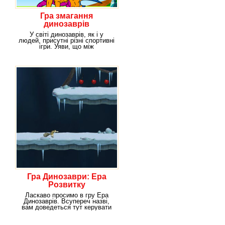
Гра змагання
динозаврів
У світі динозаврів, як і у
людей, присутні різні спортивні
ігри. Уяви, що між
динозаврами зараз
Гра Динозаври: Ера
Розвитку
Ласкаво просимо в гру Ера
Динозаврів. Всупереч назві,
вам доведеться тут керувати
не динозаврами,