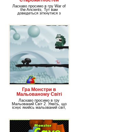
Ласкаво просимо в гру War of
the Ancients. Тут вам
доведеться зіткнутися з
нечистю, яка з'явилася
Гра Монстри в
Мальованому Світі
Ласкаво просимо в гру
Мальований Світ 2. Уявіть, що
існує якийсь мальований світ,
який радує своїх