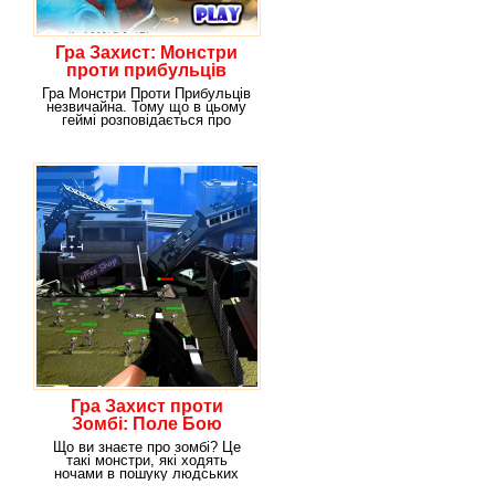
Гра Захист: Монстри
проти прибульців
Гра Монстри Проти Прибульців
незвичайна. Тому що в цьому
геймі розповідається про
монстрів як про
Гра Захист проти
Зомбі: Поле Бою
Що ви знаєте про зомбі? Це
такі монстри, які ходять
ночами в пошуку людських
ресурсів, для того,