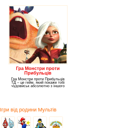
Гра Монстри проти
Прибульців
Гра Монстри проти Прибульців
ТД – це гейм, який покаже тобі
чудовиськ абсолютно з іншого
боку.
Ігри від родини Мультів