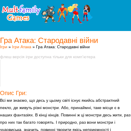
Гра Атака: Стародавні війни
Ігри
»
Ігри Атака
» Гра Атака: Стародавні війни
флеш версія ігри доступна тільки для комп'ютера
Опис Гри:
Всі ми знаємо, що десь у цьому світі існує якийсь абстрактний
пекло, де живуть різні монстри. Або, принаймні, таке місце є в
наших фантазіях. В кінці кінців. Повинні ж ці монстри десь жити, раз
про них так багато говорять. І природно, раз вони монстри і
чудовиська, значить, повинні творити якісь неприємності і