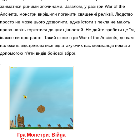
займатися різними злочинами. Загалом, у разі гри War of the
Ancients, монстри вирішили поганити священні реліквії. Людство
просто не може цього дозволити, адже істоти з пекла не мають
права навіть торкатися до цих цінностей. Не дайте зробити це їм,
інакше ви програєте. Такий сюжет гри War of the Ancients, де вам
належить відстрілюватися від атакуючих вас мешканців пекла з
допомогою п'яти видів бойової зброї.
.
Гра Монстри: Війна
Старожитностей