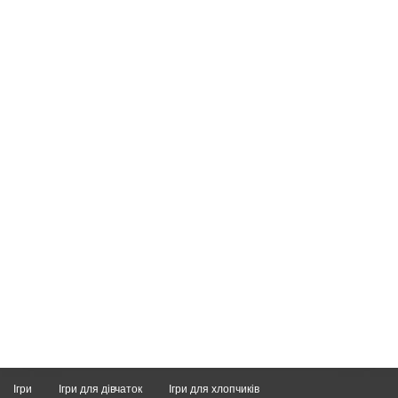
Ігри
Ігри для дівчаток
Ігри для хлопчиків