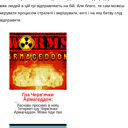
вже людей в цій грі відправляють на бій. Але благо, ти сам можеш
керувати процесом стратегії і вирішувати, кого і на яку битву слід
відправити.
.
Гра Черв'ячки
Армагеддон:
Покрокова стрілялка
Ласкаво просимо в нову
Вормс
Інтернет-гру Черв'ячки
Армагеддон. Мова піде про
армії черв'ячків, яким