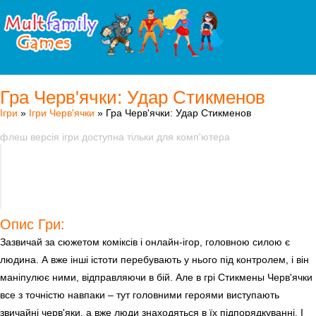
Гра Черв'ячки: Удар Стикменов
Ігри
»
Ігри Черв'ячки
» Гра Черв'ячки: Удар Стикменов
флеш версія ігри доступна тільки для комп'ютера
Опис Гри:
Зазвичай за сюжетом коміксів і онлайн-ігор, головною силою є
людина. А вже інші істоти перебувають у нього під контролем, і він
маніпулює ними, відправляючи в бій. Але в грі Стикмены Черв'ячки
все з точністю навпаки – тут головними героями виступають
звичайні черв'яки, а вже люди знаходяться в їх підпорядкуванні. І