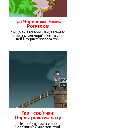
Гра Черв'ячки: Війна
Рогаток в
Середньовіччі
Якщо ти великий шанувальник
ігор в стилі черв'ячків, тоді і
цей Інтернет-розвага тобі
Гра Черв'ячки:
Перестрілка на даху
Ви любите гри в жанрі
Черв'ячки? Якщо так, тоді,