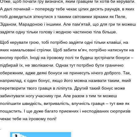
Отже, щоб почати гру визначся, яким гравцем ти хотів би керувати.
А далі починай – попереду тебе чекає цілих десять раундів, в яких
тобі доведеться зіткнутися з такими світовими зірками як Пеле,
Зіданом, Марадоною і іншими. Але пам'ятай, що для гри ти можеш
задіяти одну тільки голову і жодною частиною тіла більше.
Щоб керувати грою, тобі потрібно задіяти одні тільки клавіші, на
яких намальовані стрілки. Щоб забити м'яч, потрібно натиснути на
кнопку пробіл. Іноді на ігровому полі ти будеш зустрічати бонуси –
підбирай їх, не зволікаючи. Однак тут потрібно бути гранично
обережним, адже деякі бонуси не принесуть нічого доброго. Так,
наприклад, є один бонус, якщо його можна називати таким, який
перетворити твого гравця в ліліпута. Другий такий бонус може
забинтувати ногу учаснику гри. Але разом з тим ти можеш
поліпшити швидкість, витривалість, влучність гравця – тут вже як
пощастить. І ще дуже багато приємних і несподіваних сюрпризів
чекає тебе на ігровому полі!
.