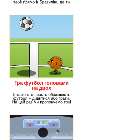
тебе прямо в Бразилію, де ти
будеш
Гра футбол головами
на двох
Багато хто просто обожнюють
футбол – дивитися або грати.
На цей раз ми пропонуємо тобі
пограти в