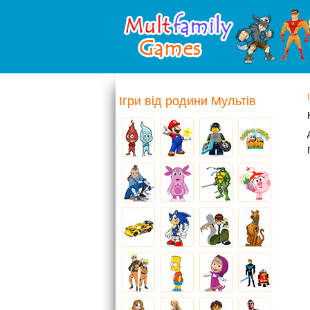
Ігри від родини Мультів