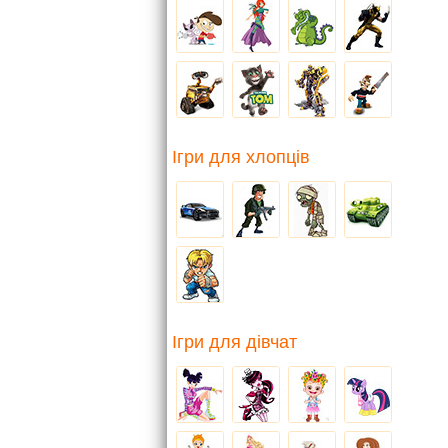
Ігри для хлопців
Ігри для дівчат