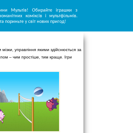
ини Мультів! Обирайте іграшки з
оманітних коміксів і мультфільмів.
та пориньте у світ нових пригод!
 мізки, управління якими здійснюється за
ипом – чим простіше, тим краще. Ігри