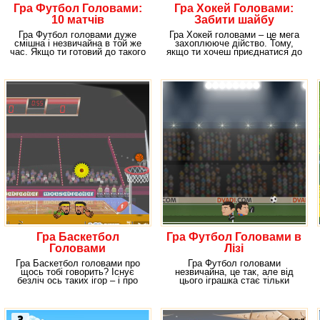
Гра Футбол Головами:
Гра Хокей Головами:
10 матчів
Забити шайбу
Гра Футбол головами дуже
Гра Хокей головами – це мега
смішна і незвичайна в той же
захоплююче дійство. Тому,
час. Якщо ти готовий до такого
якщо ти хочеш приєднатися до
роду
компанії
Гра Баскетбол
Гра Футбол Головами в
Головами
Лізі
Гра Баскетбол головами про
Гра Футбол головами
щось тобі говорить? Існує
незвичайна, це так, але від
безліч ось таких ігор – і про
цього іграшка стає тільки
футбол, і про
цікавіше. Для початку