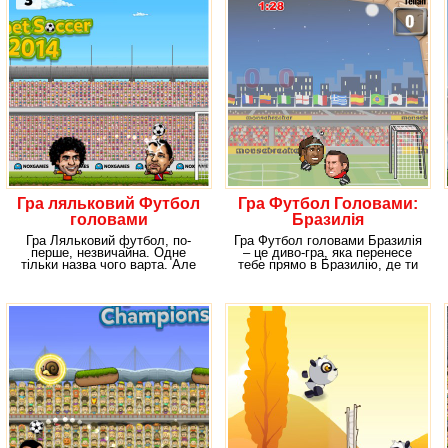
Гра ляльковий Футбол
Гра Футбол Головами:
головами
Бразилія
Гра Ляльковий футбол, по-
Гра Футбол головами Бразилія
перше, незвичайна. Одне
– це диво-гра, яка перенесе
тільки назва чого варта. Але
тебе прямо в Бразилію, де ти
це не означає, що
будеш