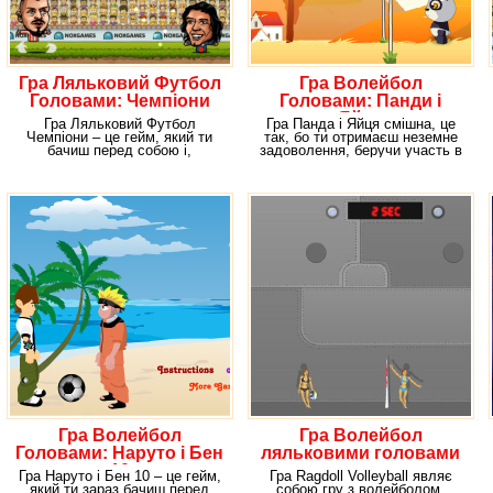
Гра Ляльковий Футбол
Гра Волейбол
Головами: Чемпіони
Головами: Панди і
Яйця
Гра Ляльковий Футбол
Гра Панда і Яйця смішна, це
Чемпіони – це гейм, який ти
так, бо ти отримаєш неземне
бачиш перед собою і,
задоволення, беручи участь в
можливо, в який почнеш
цьому геймі.
Гра Волейбол
Гра Волейбол
Головами: Наруто і Бен
ляльковими головами
10
Гра Наруто і Бен 10 – це гейм,
Гра Ragdoll Volleyball являє
який ти зараз бачиш перед
собою гру з волейболом.