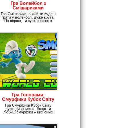
Гра Волейбол з
Смішариками
Гра Смішарики, в якій ти будеш
грати у волейбол, дуже крута.
По-перше, ти зустрінешся з
улюбленими
Гра Головами:
Смурфики Кубок Світу
Гра Смурфики Кубок Світу
дуже дивовижна. Якщо ти
любиш смурфіки – цих синіх
веселих чоловічків, а