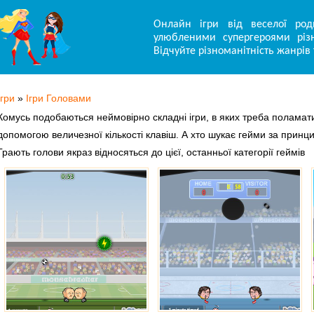
Онлайн ігри від веселої род
улюбленими супергероями різн
Відчуйте різноманітність жанрів 
Ігри
»
Ігри Головами
Комусь подобаються неймовірно складні ігри, в яких треба поламати
допомогою величезної кількості клавіш. А хто шукає гейми за принц
Грають голови якраз відносяться до цієї, останньої категорії геймів