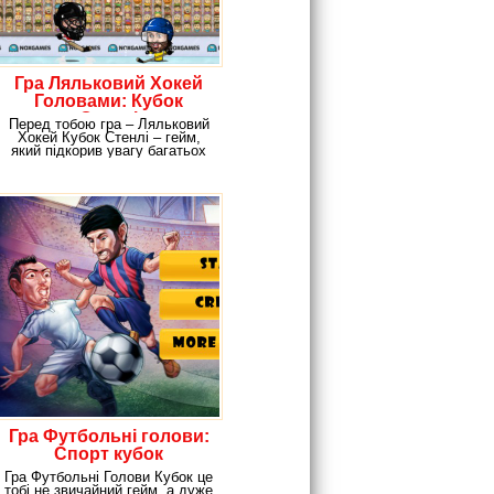
Гра Ляльковий Хокей
Головами: Кубок
Стенлі
Перед тобою гра – Ляльковий
Хокей Кубок Стенлі – гейм,
який підкорив увагу багатьох
гравців. Як і
Гра Футбольні голови:
Спорт кубок
Гра Футбольні Голови Кубок це
тобі не звичайний гейм, а дуже