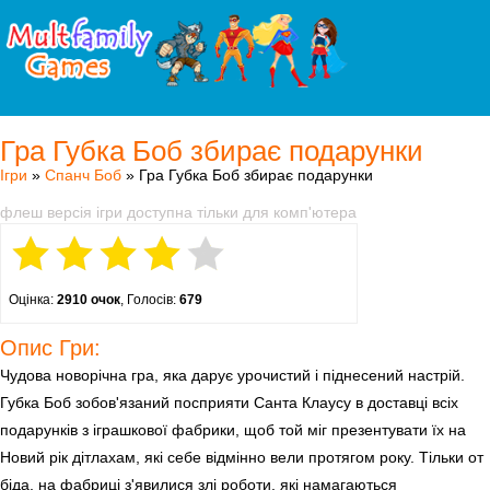
Гра Губка Боб збирає подарунки
Ігри
»
Спанч Боб
» Гра Губка Боб збирає подарунки
флеш версія ігри доступна тільки для комп'ютера
Оцінка:
2910 очок
, Голосів:
679
Опис Гри:
Чудова новорічна гра, яка дарує урочистий і піднесений настрій.
Губка Боб зобов'язаний посприяти Санта Клаусу в доставці всіх
подарунків з іграшкової фабрики, щоб той міг презентувати їх на
Новий рік дітлахам, які себе відмінно вели протягом року. Тільки от
біда, на фабриці з'явилися злі роботи, які намагаються