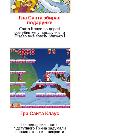
Гра Санта збирає
подарунки
Санта Клаус по дорозі
розгубив купу подарунків, а
Різдво вже зовсім близько і
тепер в твоїх силах
Гра Санта Клаус
Послідовники злого і
підступного Грінча задумали
злочин століття - викрасти