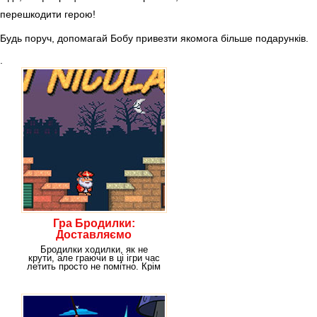
перешкодити герою!
Будь поруч, допомагай Бобу привезти якомога більше подарунків.
.
Гра Бродилки:
Доставляємо
подарунки
Бродилки ходилки, як не
крути, але граючи в ці ігри час
летить просто не помітно. Крім
того, вони