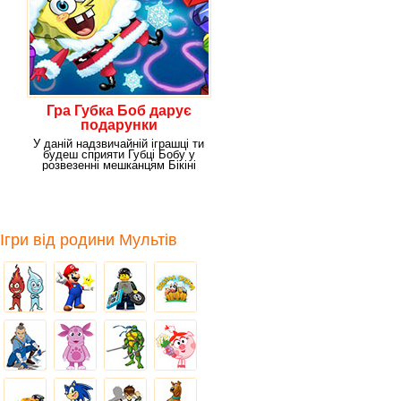
Гра Губка Боб дарує
подарунки
У даній надзвичайній іграшці ти
будеш сприяти Губці Бобу у
розвезенні мешканцям Бікіні
Боттом
Ігри від родини Мультів