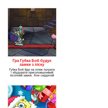
дідка Санта Клауса
Гра Губка Боб будує
замки з піску
Губка Боб йде на пляж пограти
і збудувати приголомшливий
пісочний замок. Але сердитий
Планктон