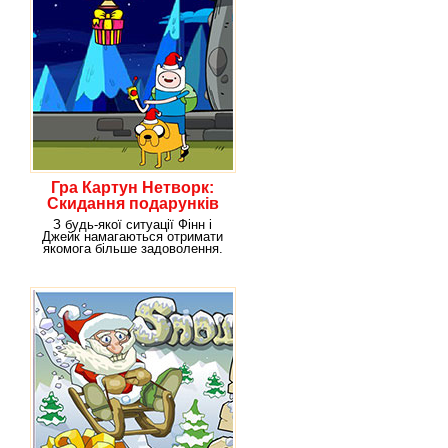
Гра Картун Нетворк:
Скидання подарунків
З будь-якої ситуації Фінн і
Джейк намагаються отримати
якомога більше задоволення.
Так само