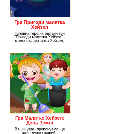
Гра Пригоди малятка
Хейзел
Головна героїня онлайн гри
"Пригоди малятка Хейзел" -
маленька дівчинка Хейзел,
дуже любить
Гра Малятко Хейзел:
День Землі
Вашій увазі пропонуємо ще
один дуже цікавий і