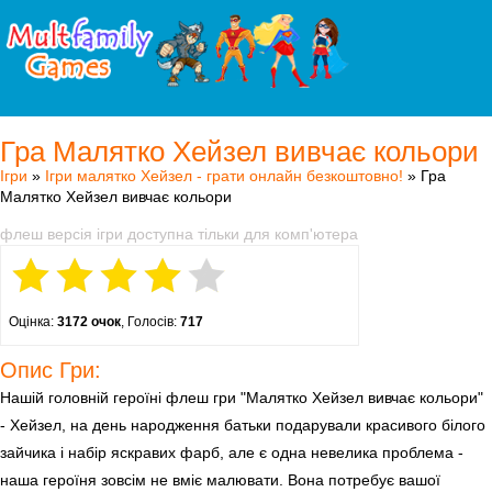
Гра Малятко Хейзел вивчає кольори
Ігри
»
Ігри малятко Хейзел - грати онлайн безкоштовно!
» Гра
Малятко Хейзел вивчає кольори
флеш версія ігри доступна тільки для комп'ютера
Оцінка:
3172 очок
, Голосів:
717
Опис Гри:
Нашій головній героїні флеш гри "Малятко Хейзел вивчає кольори"
- Хейзел, на день народження батьки подарували красивого білого
зайчика і набір яскравих фарб, але є одна невелика проблема -
наша героїня зовсім не вміє малювати. Вона потребує вашої