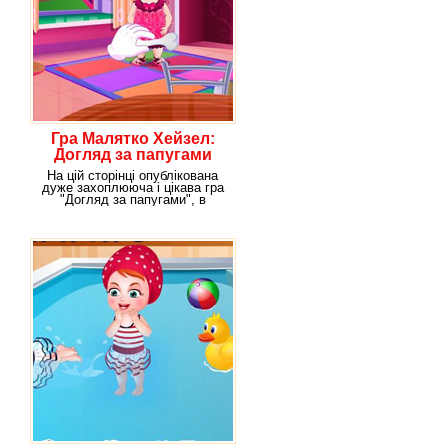
Гра Малятко Хейзел:
Догляд за папугами
На цій сторінці опублікована
дуже захоплююча і цікава гра
"Догляд за папугами", в
рамках якої вам