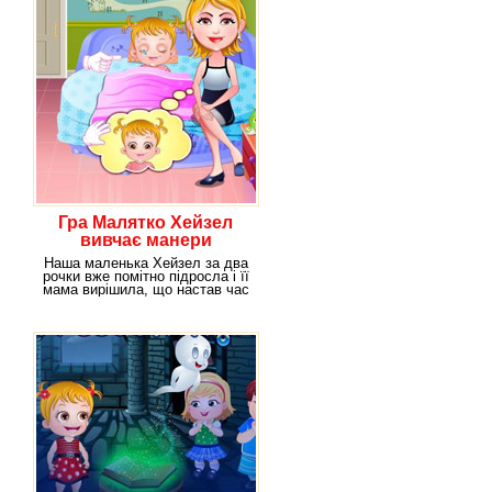
Гра Малятко Хейзел
вивчає манери
Наша маленька Хейзел за два
рочки вже помітно підросла і її
мама вирішила, що настав час
привчати