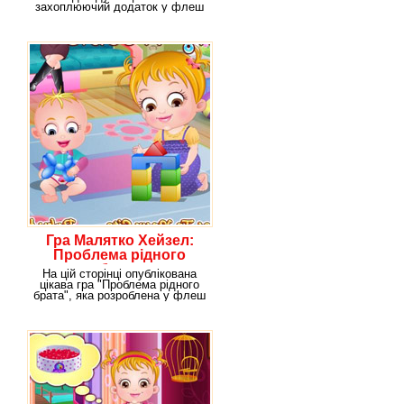
захоплюючий додаток у флеш
виконанні за назвою "День
Гра Малятко Хейзел:
Проблема рідного
брата
На цій сторінці опублікована
цікава гра "Проблема рідного
брата", яка розроблена у флеш
виконанні