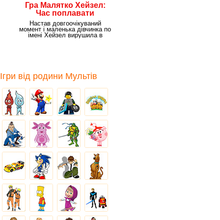
Гра Малятко Хейзел:
Час поплавати
Настав довгоочікуваний
момент і маленька дівчинка по
імені Хейзел вирушила в
дитячий садок. У неї
Ігри від родини Мультів