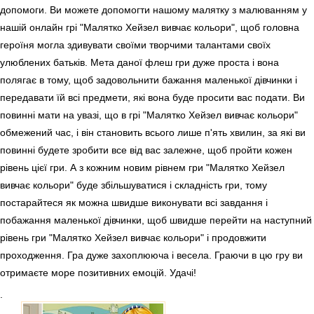
допомоги. Ви можете допомогти нашому малятку з малюванням у
нашій онлайн грі "Малятко Хейзел вивчає кольори", щоб головна
героїня могла здивувати своїми творчими талантами своїх
улюблених батьків. Мета даної флеш гри дуже проста і вона
полягає в тому, щоб задовольнити бажання маленької дівчинки і
передавати їй всі предмети, які вона буде просити вас подати. Ви
повинні мати на увазі, що в грі "Малятко Хейзел вивчає кольори"
обмежений час, і він становить всього лише п'ять хвилин, за які ви
повинні будете зробити все від вас залежне, щоб пройти кожен
рівень цієї гри. А з кожним новим рівнем гри "Малятко Хейзел
вивчає кольори" буде збільшуватися і складність гри, тому
постарайтеся як можна швидше виконувати всі завдання і
побажання маленької дівчинки, щоб швидше перейти на наступний
рівень гри "Малятко Хейзел вивчає кольори" і продовжити
проходження. Гра дуже захоплююча і весела. Граючи в цю гру ви
отримаєте море позитивних емоцій. Удачі!
.