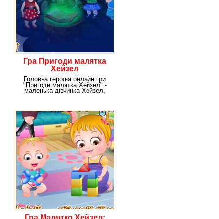
Гра Пригоди малятка
Хейзел
Головна героїня онлайн гри
"Пригоди малятка Хейзел" -
маленька дівчинка Хейзел,
дуже любить
Гра Малятко Хейзел: