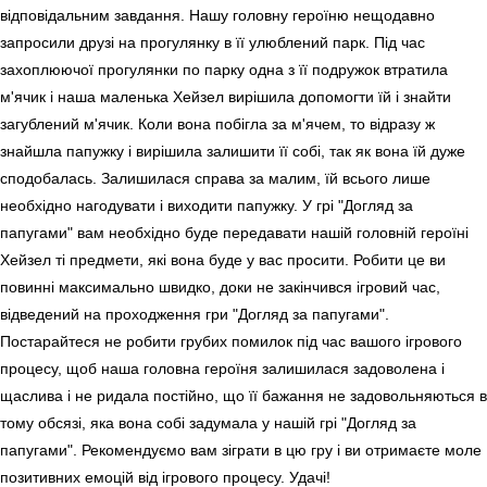
відповідальним завдання. Нашу головну героїню нещодавно
запросили друзі на прогулянку в її улюблений парк. Під час
захоплюючої прогулянки по парку одна з її подружок втратила
м'ячик і наша маленька Хейзел вирішила допомогти їй і знайти
загублений м'ячик. Коли вона побігла за м'ячем, то відразу ж
знайшла папужку і вирішила залишити її собі, так як вона їй дуже
сподобалась. Залишилася справа за малим, їй всього лише
необхідно нагодувати і виходити папужку. У грі "Догляд за
папугами" вам необхідно буде передавати нашій головній героїні
Хейзел ті предмети, які вона буде у вас просити. Робити це ви
повинні максимально швидко, доки не закінчився ігровий час,
відведений на проходження гри "Догляд за папугами".
Постарайтеся не робити грубих помилок під час вашого ігрового
процесу, щоб наша головна героїня залишилася задоволена і
щаслива і не ридала постійно, що її бажання не задовольняються в
тому обсязі, яка вона собі задумала у нашій грі "Догляд за
папугами". Рекомендуємо вам зіграти в цю гру і ви отримаєте моле
позитивних емоцій від ігрового процесу. Удачі!