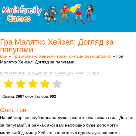
Гра Малятко Хейзел: Догляд за
папугами
Ігри
»
Ігри малятко Хейзел - грати онлайн безкоштовно!
» Гра
Малятко Хейзел: Догляд за папугами
флеш версія ігри доступна тільки для комп'ютера
Оцінка:
3907 очок
, Голосів:
902
Опис Гри:
На цій сторінці опублікована дуже захоплююча і цікава гра "Догляд
за папугами", в рамках якої вам необхідно буде допомогти
маленькій дівчинці Хейзел впоратись з одним дуже важким і