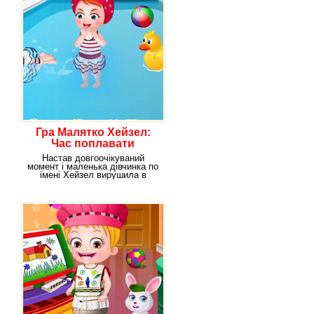
Гра Малятко Хейзел:
Час поплавати
Настав довгоочікуваний
момент і маленька дівчинка по
імені Хейзел вирушила в
дитячий садок. У неї