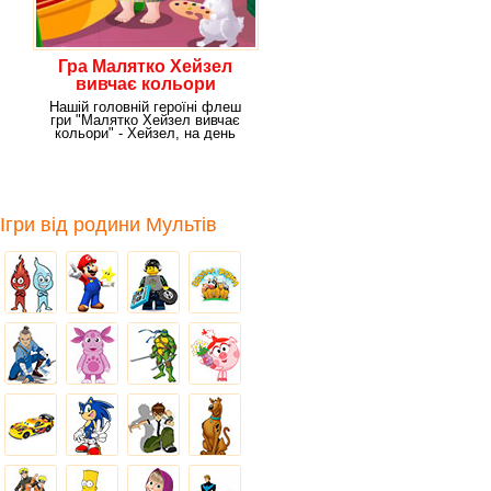
Гра Малятко Хейзел
вивчає кольори
Нашій головній героїні флеш
гри "Малятко Хейзел вивчає
кольори" - Хейзел, на день
народження
Ігри від родини Мультів