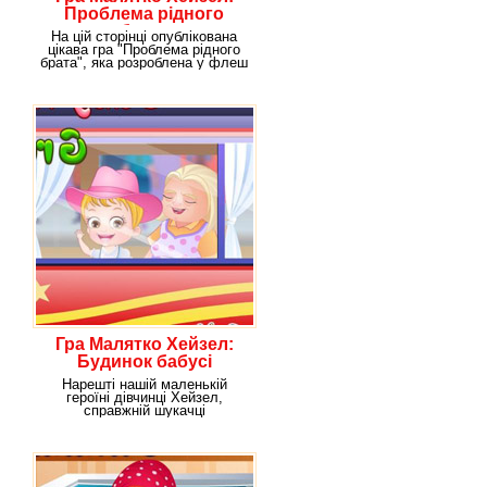
Проблема рідного
брата
На цій сторінці опублікована
цікава гра "Проблема рідного
брата", яка розроблена у флеш
виконанні
Гра Малятко Хейзел:
Будинок бабусі
Нарешті нашій маленькій
героїні дівчинці Хейзел,
справжній шукачці
захоплюючих пригод, вдалося