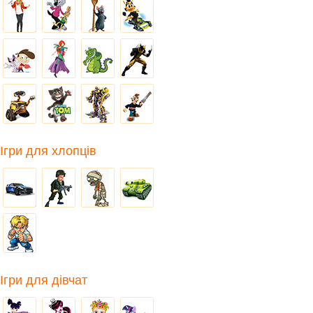
Ігри для хлопців
Ігри для дівчат