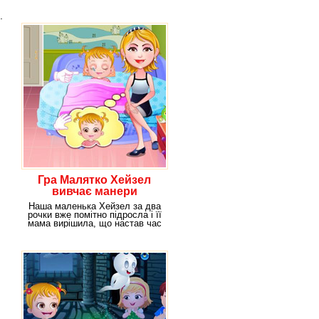
.
Гра Малятко Хейзел
вивчає манери
Наша маленька Хейзел за два
рочки вже помітно підросла і її
мама вирішила, що настав час
привчати