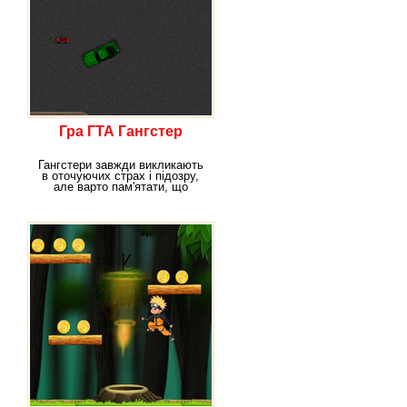
Гра ГТА Гангстер
Гангстери завжди викликають
в оточуючих страх і підозру,
але варто пам'ятати, що
гангстери так ж