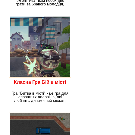
"Агент №1" вам необхідно
грати за бравого молодця,
який виступає
Класна Гра Бій в місті
Гра "Битва в місті" - це гра для
справжніх чоловіків, які
люблять динамічний сюжет,
багато зброї і