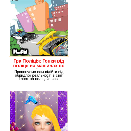
Гра Поліція: Гонки від
поліції на машинах по
місту
Пропонуємо вам відійти від
обридлої реальності в світ
гонок на поліцейських
машинах. Грайте