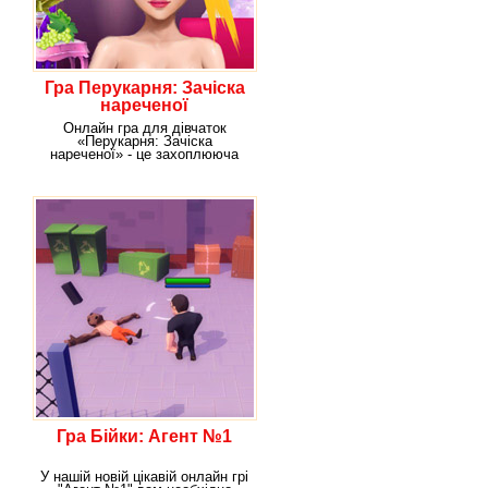
Гра Перукарня: Зачіска
нареченої
Онлайн гра для дівчаток
«Перукарня: Зачіска
нареченої» - це захоплююча
гра, в якій вам необхідно
Гра Бійки: Агент №1
У нашій новій цікавій онлайн грі