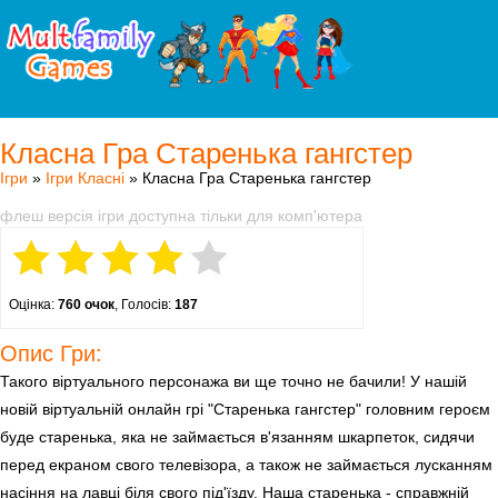
Класна Гра Старенька гангстер
Ігри
»
Ігри Класні
» Класна Гра Старенька гангстер
флеш версія ігри доступна тільки для комп'ютера
Оцінка:
760 очок
, Голосів:
187
Опис Гри:
Такого віртуального персонажа ви ще точно не бачили! У нашій
новій віртуальній онлайн грі "Старенька гангстер" головним героєм
буде старенька, яка не займається в'язанням шкарпеток, сидячи
перед екраном свого телевізора, а також не займається лусканням
насіння на лавці біля свого під'їзду. Наша старенька - справжній