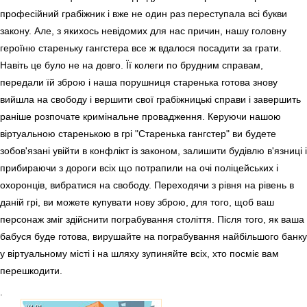
професійний грабіжник і вже не один раз переступала всі букви
закону. Але, з якихось невідомих для нас причин, нашу головну
героїню стареньку гангстера все ж вдалося посадити за грати.
Навіть це було не на довго. Її колеги по брудним справам,
передали їй зброю і наша порушниця старенька готова знову
вийшла на свободу і вершити свої грабіжницькі справи і завершить
раніше розпочате кримінальне провадження. Керуючи нашою
віртуальною старенькою в грі "Старенька гангстер" ви будете
зобов'язані увійти в конфлікт із законом, залишити будівлю в'язниці і
прибираючи з дороги всіх що потрапили на очі поліцейських і
охоронців, вибратися на свободу. Переходячи з рівня на рівень в
даній грі, ви можете купувати нову зброю, для того, щоб ваш
персонаж зміг здійснити пограбування століття. Після того, як ваша
бабуся буде готова, вирушайте на пограбування найбільшого банку
у віртуальному місті і на шляху зупиняйте всіх, хто посміє вам
перешкодити.
.