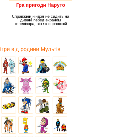
Гра пригоди Наруто
Справжній ніндзя не сидить на
дивані перед екраном
телевізора, він як справжній
відважний воїн
Ігри від родини Мультів