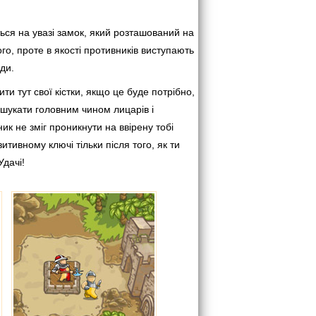
ься на увазі замок, який розташований на
чого, проте в якості противників виступають
юди.
ити тут свої кістки, якщо це буде потрібно,
дшукати головним чином лицарів і
ик не зміг проникнути на ввірену тобі
тивному ключі тільки після того, як ти
Удачі!