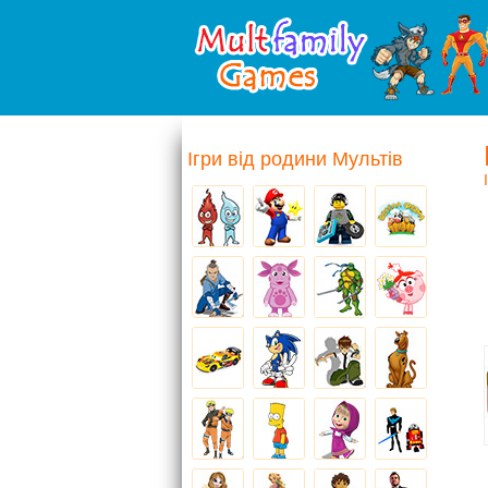
Ігри від родини Мультів