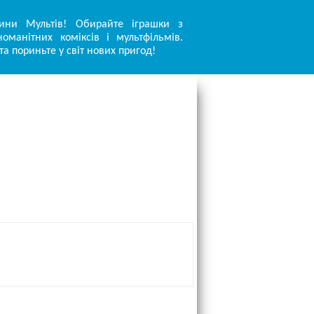
ини Мультів! Обирайте іграшки з
оманітних коміксів і мультфільмів.
та пориньте у світ нових пригод!