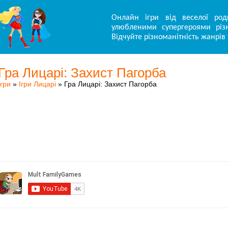
Онлайн ігри від веселої род
улюбленими супергероями різн
Відчуйте різноманітність жанрів 
Гра Лицарі: Захист Пагорба
Ігри
»
Ігри Лицарі
» Гра Лицарі: Захист Пагорба