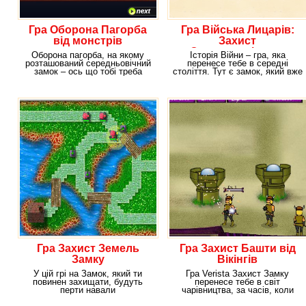
Гра Оборона Пагорба
Гра Війська Лицарів:
від монстрів
Захист
Середньовічного
Оборона пагорба, на якому
Історія Війни – гра, яка
Замку
розташований середньовічний
перенесе тебе в середні
замок – ось що тобі треба
століття. Тут є замок, який вже
зробити в черговий
багато днів
Гра Захист Земель
Гра Захист Башти від
Замку
Вікінгів
У цій грі на Замок, який ти
Гра Verista Захист Замку
повинен захищати, будуть
перенесе тебе в світ
перти навали
чарівництва, за часів, коли
найрізноманітніших монстрів. У
вікінги жили на планеті.