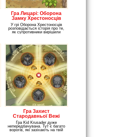
Гра Лицарі: Оборона
Замку Хрестоносців
У грі Оборона Хрестоносців
розповідається історія про те,
як супротивники вирішили
завоювати
Гра Захист
Стародавньої Вежі
Гра Kid Krusader дуже
непередбачувана. Тут є багато
ворогів, які зазіхають на твій
замок. Більш