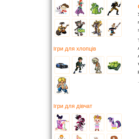
Ігри для хлопців
.
Ігри для дівчат