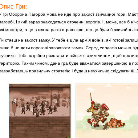
Опис Гри:
У грі Оборона Пагорба мова не йде про захист звичайної гори. Маєт
пагорбі, і який зараз знаходиться оточенні ворогів. І, може, все б ні
злі монстри, а це в кілька разів страшніше, ніж це були б звичайні л
Ти стаєш на захист замку. У тебе є ціла армія воїнів, які готові залиш
лише б не дати ворогові завоювати замок. Серед солдатів можна ві
лучників. Тобі потрібно розставити військо таким чином, щоб противн
територію. Таким чином, дана гра буде вважатися завершеною в пози
разработаешь правильну стратегію і будеш неухильно слідувати їй. 