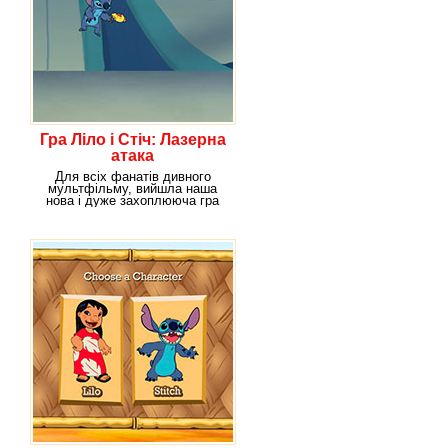
Гра Ліло і Стіч: Лазерна
атака
Для всіх фанатів дивного
мультфільму, вийшла наша
нова і дуже захоплююча гра
"Ліло і Стіч: Лазерна