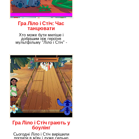
Гра Ліло і Стіч: Час
танцювати
Хто може бути миліше і
добрішим ніж героїня
мультфільму "Ліло і Стіч" -
гавайська красуня Ліло.
Гра Ліло і Стіч грають у
боулінг
Сьогодні Ліло і Стіч вирішили
пограти в м'яч і дуже сильно