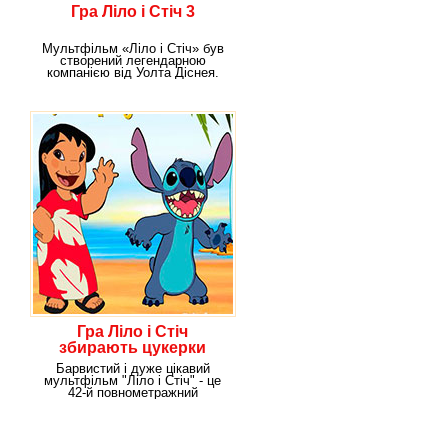
Гра Ліло і Стіч 3
Мультфільм «Ліло і Стіч» був
створений легендарною
компанією від Уолта Діснея.
Головні герої цього
Гра Ліло і Стіч
збирають цукерки
Барвистий і дуже цікавий
мультфільм "Ліло і Стіч" - це
42-й повнометражний
анімаційний мультфільм