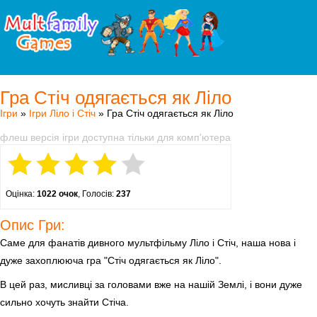
Гра Стіч одягається як Ліло
Ігри
»
Ігри Ліло і Стіч
» Гра Стіч одягається як Ліло
флеш версія ігри доступна тільки для комп'ютера
Оцінка:
1022 очок
, Голосів:
237
Опис Гри:
Саме для фанатів дивного мультфільму Ліло і Стіч, наша нова і
дуже захоплююча гра "Стіч одягається як Ліло".
В цей раз, мисливці за головами вже на нашій Землі, і вони дуже
сильно хочуть знайти Стіча.