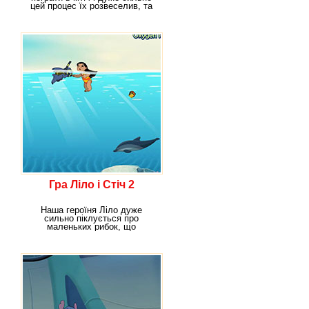
цей процес їх розвеселив, та
до кінця
Гра Ліло і Стіч 2
Наша героїня Ліло дуже
сильно піклується про
маленьких рибок, що
плавають в її акваріумі. Адже