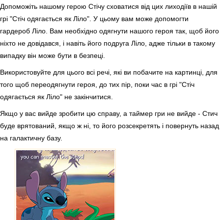
Допоможіть нашому герою Стічу сховатися від цих лиходіїв в нашій
грі "Стіч одягається як Ліло". У цьому вам може допомогти
гардероб Ліло. Вам необхідно одягнути нашого героя так, щоб його
ніхто не довідався, і навіть його подруга Ліло, адже тільки в такому
випадку він може бути в безпеці.
Використовуйте для цього всі речі, які ви побачите на картинці, для
того щоб переодягнути героя, до тих пір, поки час в грі "Стіч
одягається як Ліло" не закінчитися.
Якщо у вас вийде зробити цю справу, а таймер гри не вийде - Стич
буде врятований, якщо ж ні, то його розсекретять і повернуть назад
на галактичну базу.