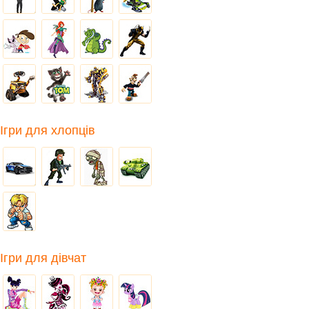
Ігри для хлопців
Ігри для дівчат