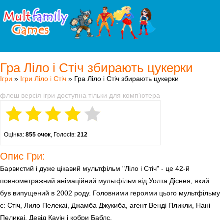
Гра Ліло і Стіч збирають цукерки
Ігри
»
Ігри Ліло і Стіч
» Гра Ліло і Стіч збирають цукерки
флеш версія ігри доступна тільки для комп'ютера
Оцінка:
855 очок
, Голосів:
212
Опис Гри:
Барвистий і дуже цікавий мультфільм "Ліло і Стіч" - це 42-й
повнометражний анімаційний мультфільм від Уолта Діснея, який
був випущений в 2002 роду. Головними героями цього мультфільму
є: Стіч, Лило Пелекаі, Джамба Джукиба, агент Венді Пликли, Нані
Пеликаі, Девід Кауін і кобри Баблс.