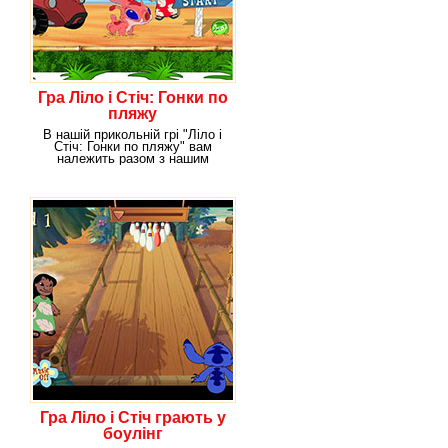
Гра Ліло і Стіч: Гонки по
пляжу
В нашій прикольній грі "Ліло і
Стіч: Гонки по пляжу" вам
належить разом з нашим
інопланетним
Гра Ліло і Стіч грають у
боулінг