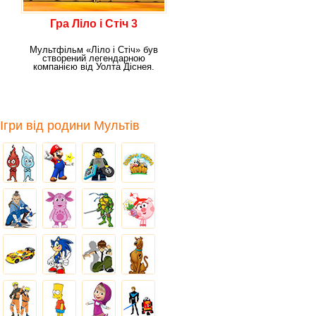
Гра Ліло і Стіч 3
Мультфільм «Ліло і Стіч» був
створений легендарною
компанією від Уолта Діснея.
Головні герої цього
Ігри від родини Мультів