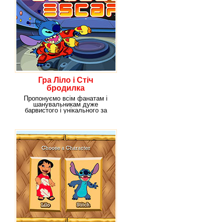
Гра Ліло і Стіч
бродилка
Пропонуємо всім фанатам і
шанувальникам дуже
барвистого і унікального за
своїм сценарієм