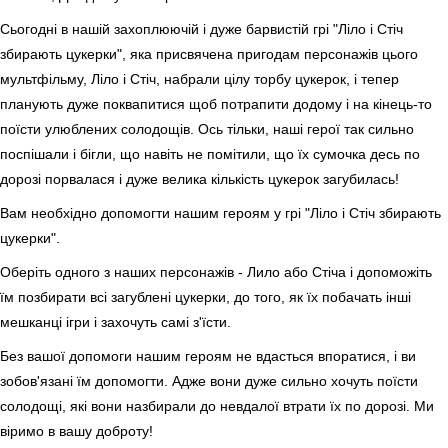
Сьогодні в нашій захоплюючій і дуже барвистій грі "Ліло і Стіч
збирають цукерки", яка присвячена пригодам персонажів цього
мультфільму, Ліло і Стіч, набрали цілу торбу цукерок, і тепер
планують дуже поквапитися щоб потрапити додому і на кінець-то
поїсти улюблених солодощів. Ось тільки, наші герої так сильно
поспішали і бігли, що навіть не помітили, що їх сумочка десь по
дорозі порвалася і дуже велика кількість цукерок загубилась!
Вам необхідно допомогти нашим героям у грі "Ліло і Стіч збирають
цукерки".
Оберіть одного з наших персонажів - Лило або Стіча і допоможіть
їм позбирати всі загублені цукерки, до того, як їх побачать інші
мешканці ігри і захочуть самі з'їсти.
Без вашої допомоги нашим героям не вдасться впоратися, і ви
зобов'язані їм допомогти. Адже вони дуже сильно хочуть поїсти
солодощі, які вони назбирали до невдалої втрати їх по дорозі. Ми
віримо в вашу доброту!