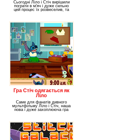
Сьогодні Ліло і Стіч вирішили
пограти в м'яч і дуже сильно
цей процес їх розвеселив, та
до кінця
Гра Стіч одягається як
Ліло
Саме для фанатів дивного
мультфільму Ліло і Стіч, наша
нова і дуже захоплююча гра
"Стіч одягається