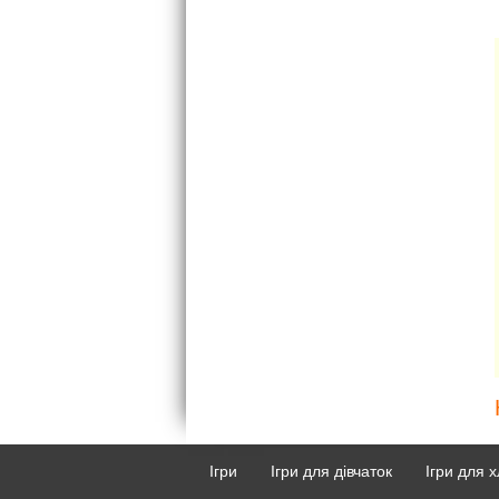
Ігри
Ігри для дівчаток
Ігри для х