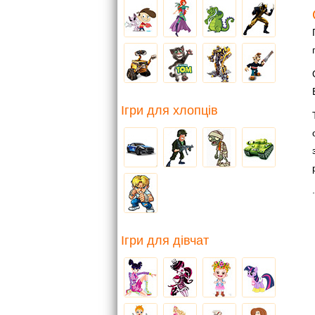
Ігри для хлопців
.
Ігри для дівчат