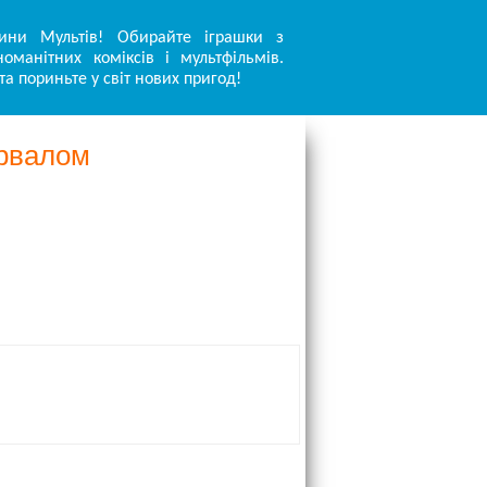
ини Мультів! Обирайте іграшки з
оманітних коміксів і мультфільмів.
та пориньте у світ нових пригод!
урвалом