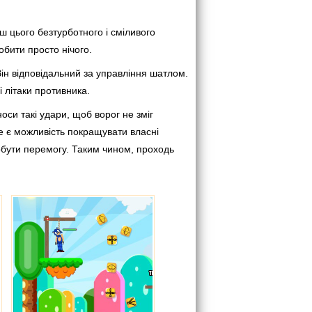
ш цього безтурботного і сміливого
бити просто нічого.
ін відповідальний за управління шатлом.
 літаки противника.
оси такі удари, щоб ворог не зміг
бе є можливість покращувати власні
добути перемогу. Таким чином, проходь