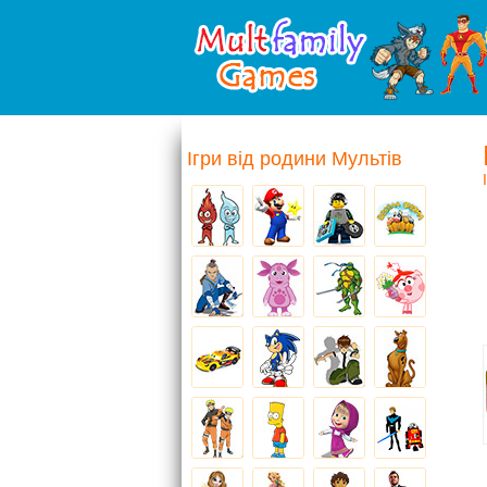
Ігри від родини Мультів