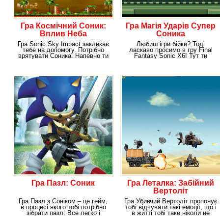
Гра Космічний Соник:
Гра Магія Ударів Супер
Вплив Неба
Соника
Гра Sonic Sky Impact закликає
Любиш ігри бійки? Тоді
тебе на допомогу. Потрібно
ласкаво просимо в гру Final
врятувати Соника. Напевно ти
Fantasy Sonic X6! Тут ти
відмінно
зустріли з відомим
Гра Пазл: Соник
Гра Леталка: Забійний
Вертоліт
Гра Пазл з Соніком – це гейм,
Гра Убивчий Вертоліт пропонує
в процесі якого тобі потрібно
тобі відчувати такі емоції, що і
зібрати пазл. Все легко і
в житті тобі таке ніколи не
просто,