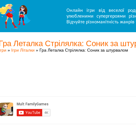
Онлайн ігри від веселої род
улюбленими супергероями різн
Відчуйте різноманітність жанрів 
Гра Леталка Стрілялка: Соник за шт
Ігри
»
Ігри Літалки
» Гра Леталка Стрілялка: Соник за штурвалом