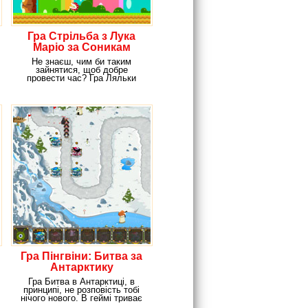
Гра Стрільба з Лука
Маріо за Соникам
Не знаєш, чим би таким
зайнятися, щоб добре
провести час? Гра Ляльки
Маріо і Соник 2 практично
Гра Пінгвіни: Битва за
Антарктику
Гра Битва в Антарктиці, в
принципі, не розповість тобі
нічого нового. В геймі триває
вже відома