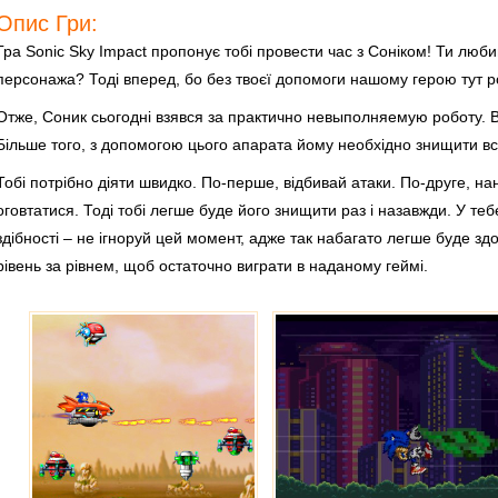
Опис Гри:
Гра Sonic Sky Impact пропонує тобі провести час з Соніком! Ти люби
персонажа? Тоді вперед, бо без твоєї допомоги нашому герою тут ро
Отже, Соник сьогодні взявся за практично невыполняемую роботу. В
Більше того, з допомогою цього апарата йому необхідно знищити всі
Тобі потрібно діяти швидко. По-перше, відбивай атаки. По-друге, нан
оговтатися. Тоді тобі легше буде його знищити раз і назавжди. У те
здібності – не ігноруй цей момент, адже так набагато легше буде з
рівень за рівнем, щоб остаточно виграти в наданому геймі.