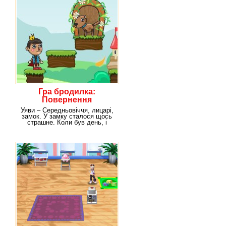
Гра бродилка:
Повернення
деревнного хлопчика
Уяви – Середньовіччя, лицарі,
замок. У замку сталося щось
страшне. Коли був день, і
погода