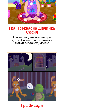
Гра Прекрасна Дівчинка
Софія
Багато людей мріють про
дітей. І поки власні малюки
тільки в планах, можна
потренуватися на діток
Гра Знайди