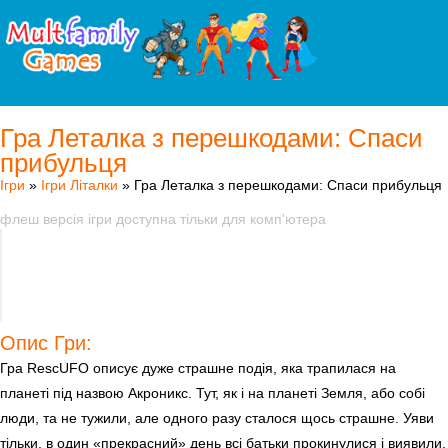
Гра Леталка з перешкодами: Спаси
прибульця
Ігри
»
Ігри Літалки
» Гра Леталка з перешкодами: Спаси прибульця
флеш версія ігри доступна тільки для комп'ютера
Опис Гри:
Гра RescUFO описує дуже страшне подія, яка трапилася на
планеті під назвою Акроникс. Тут, як і на планеті Земля, або собі
люди, та не тужили, але одного разу сталося щось страшне. Уяви
тільки, в один «прекрасний» день всі батьки прокинулися і виявили,