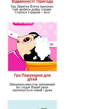
Відмінності: Пригода
Звіряток
Гра Звірятка Втеча пропонує
тобі зробити добру справу.
Сталося страшне – всіх
лісових мешканців
Гра Перукарня для
дітей
Шанувальники ігор тренажерів
всі сюди! Вашій увазі
пропонується новий і дуже
креативний салон для