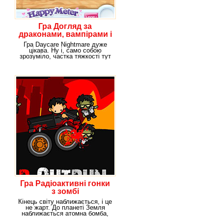
Гра Догляд за
драконами, вампірами і
привидами
Гра Daycare Nightmare дуже
цікава. Ну і, само собою
зрозуміло, частка тяжкості тут
також є. Якщо
Гра Радіоактивні гонки
з зомбі
Кінець світу наближається, і це
не жарт. До планеті Земля
наближається атомна бомба,
прагнучи