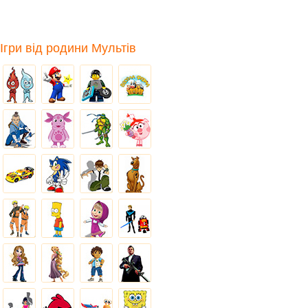
Ігри від родини Мультів