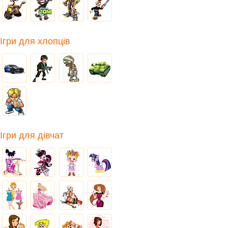
Ігри для хлопців
Ігри для дівчат