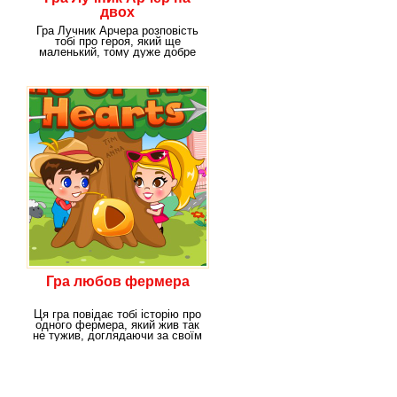
двох
Гра Лучник Арчера розповість
тобі про героя, який ще
маленький, тому дуже добре
стріляти не вміє,
Гра любов фермера
Ця гра повідає тобі історію про
одного фермера, який жив так
не тужив, доглядаючи за своїм
великим