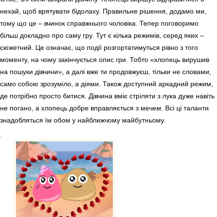
нехай, щоб врятувати бідолаху. Правильне рішення, додамо ми,
тому що це – вчинок справжнього чоловіка. Тепер поговоримо
більш докладно про саму гру. Тут є кілька режимів, серед яких –
сюжетний. Це означає, що події розгортатимуться рівно з того
моменту, на чому закінчується опис гри. Тобто «хлопець вирушив
на пошуки дівчини», а далі вже ти продовжуєш, тільки не словами,
само собою зрозуміло, а діями. Також доступний аркадний режим,
де потрібно просто битися. Дівчина вміє стріляти з лука дуже навіть
не погано, а хлопець добре вправляється з мечем. Всі ці таланти
знадобляться їм обом у найближчому майбутньому.
.