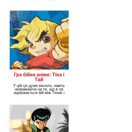
ними комусь топ
Гра бійки аніме: Тіна і
Тай
У цій грі дуже весело, навіть
незважаючи на те, що в грі
відбувається бій між Тіною і
Таєю. Отже,