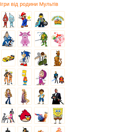
Ігри від родини Мультів