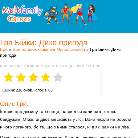
Гра Бійки: Дике пригода
Ігри
»
Ігри на двох бійки від Мульт сімейки
» Гра Бійки: Дике
пригода
флеш версія ігри доступна тільки для комп'ютера
Оцінка:
226 очок
, Голосів:
63
Опис Гри:
Історія про дівчину та хлопця, навряд чи залишить когось
байдужим. Отже, ці двоє мешкають у лісі. Вони ніколи не робили
нічого поганого, бо те, що з ними сталося, ні в які рамки не лізе.
Отже, злі сили викрали дівчину. Хлопець вирішує відправитися в