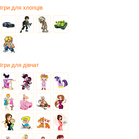
Ігри для хлопців
Ігри для дівчат