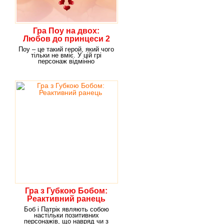
Гра Поу на двох:
Любов до принцеси 2
Поу – це такий герой, який чого
тільки не вміє. У цій грі
персонаж відмінно
справляється з тим, що
Гра з Губкою Бобом:
Реактивний ранець
Боб і Патрік являють собою
настільки позитивних
персонажів, що навряд чи з