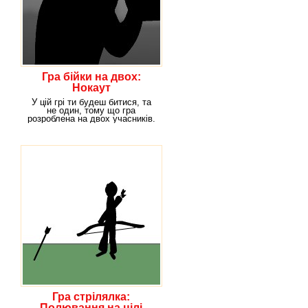
Гра бійки на двох:
Нокаут
У цій грі ти будеш битися, та
не один, тому що гра
розроблена на двох учасників.
Якщо у тебе на
Гра стрілялка:
Полювання на цілі