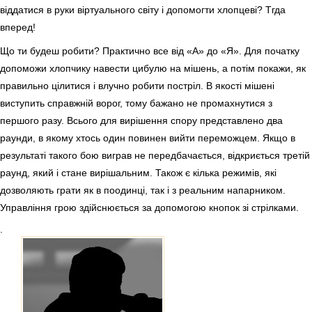
віддатися в руки віртуального світу і допомогти хлопцеві? Тгда
вперед!
Що ти будеш робити? Практично все від «А» до «Я». Для початку
допоможи хлопчику навести цибулю на мішень, а потім покажи, як
правильно цілитися і влучно робити постріл. В якості мішені
виступить справжній ворог, тому бажано не промахнутися з
першого разу. Всього для вирішення спору представлено два
раунди, в якому хтось один повинен вийти переможцем. Якщо в
результаті такого бою виграв не передбачається, відкриється третій
раунд, який і стане вирішальним. Також є кілька режимів, які
дозволяють грати як в поодинці, так і з реальним напарником.
Управління грою здійснюється за допомогою кнопок зі стрілками.
.