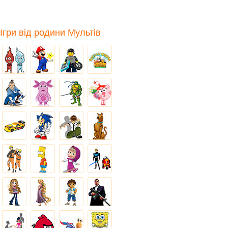
Ігри від родини Мультів