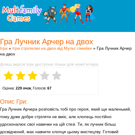
Гра Лучник Арчер на двох
Ігри
»
Ігри стрілялки на двох від Мульт сімейки
» Гра Лучник Арчер
на двох
флеш версія ігри доступна тільки для комп'ютера
Оцінка:
229 очок
, Голосів:
67
Опис Гри:
Гра Лучник Арчера розповість тобі про героя, який ще маленький,
тому дуже добре стріляти не вміє, але хлопець постійно
удосконалює свої навички на цій стезі. Ти, як лучник більш
досвідчений, має навчити хлопця цьому мистецтву. Готовий