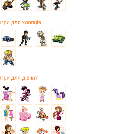
Ігри для хлопців
Ігри для дівчат