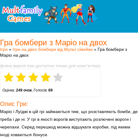
Гра бомбери з Маріо на двох
Ігри
»
Ігри на двох бомбери від Мульт сімейки
» Гра бомбери з
Маріо на двох
флеш версія ігри доступна тільки для комп'ютера
Оцінка:
249 очок
, Голосів:
69
Опис Гри:
Маріо і Луїджі в цій грі займаються тим, що розставляють бомби, де
треба і де ні. У грі в якості ворогів виступають розлючені вороги і
черепахи. Серед перешкод можна відшукати коробки, під якими
іноді ховаються бонуси.