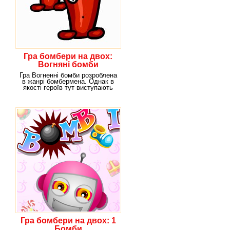
Гра бомбери на двох:
Вогняні бомби
Гра Вогненні бомби розроблена
в жанрі бомбермена. Однак в
якості героїв тут виступають
самі ж
Гра бомбери на двох: 1
Бомби