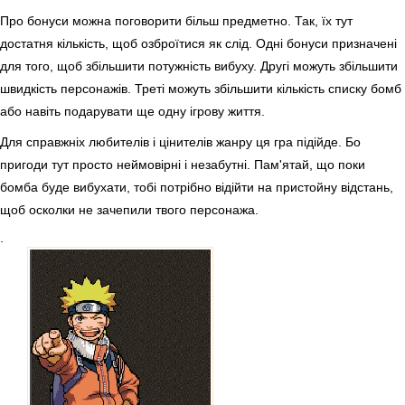
Про бонуси можна поговорити більш предметно. Так, їх тут
достатня кількість, щоб озброїтися як слід. Одні бонуси призначені
для того, щоб збільшити потужність вибуху. Другі можуть збільшити
швидкість персонажів. Треті можуть збільшити кількість списку бомб
або навіть подарувати ще одну ігрову життя.
Для справжніх любителів і цінителів жанру ця гра підійде. Бо
пригоди тут просто неймовірні і незабутні. Пам'ятай, що поки
бомба буде вибухати, тобі потрібно відійти на пристойну відстань,
щоб осколки не зачепили твого персонажа.
.