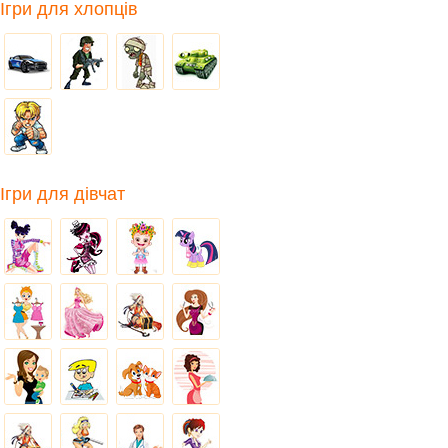
Ігри для хлопців
Ігри для дівчат