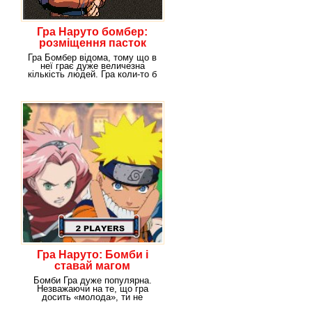
Гра Наруто бомбер:
розміщення пасток
Гра Бомбер відома, тому що в
неї грає дуже величезна
кількість людей. Гра коли-то б
дуже популярна
Гра Наруто: Бомби і
ставай магом
Бомби Гра дуже популярна.
Незважаючи на те, що гра
досить «молода», ти не
пошкодуєш, що опинишся у