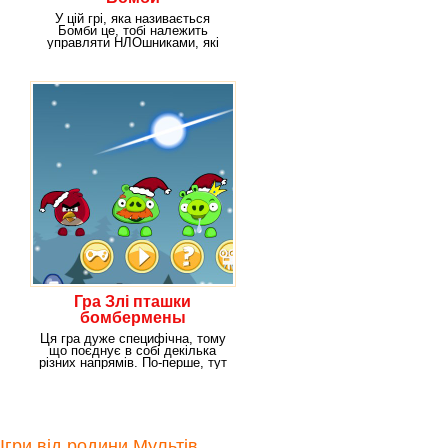
У цій грі, яка називається
Бомби це, тобі належить
управляти НЛОшниками, які
зайняті тим, що
Гра Злі пташки
бомбермены
Ця гра дуже специфічна, тому
що поєднує в собі декілька
різних напрямів. По-перше, тут
є улюблені
Ігри від родини Мультів