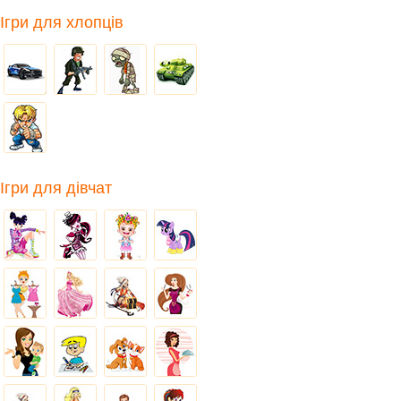
Ігри для хлопців
Ігри для дівчат