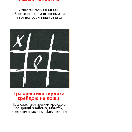
Якщо ти любиш бігати,
обожнюєш, коли вітер смикає
твої волосся і відчуваєш
невагомість під час
Гра хрестики і нулики
крейдою на дошці
Гра хрестики нулики крейдою
по дошці знайома, мабуть,
кожному школяру. Завдяки цій
на перший