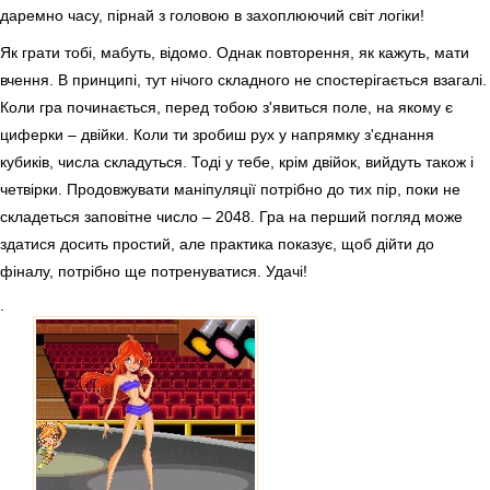
даремно часу, пірнай з головою в захоплюючий світ логіки!
Як грати тобі, мабуть, відомо. Однак повторення, як кажуть, мати
вчення. В принципі, тут нічого складного не спостерігається взагалі.
Коли гра починається, перед тобою з'явиться поле, на якому є
циферки – двійки. Коли ти зробиш рух у напрямку з'єднання
кубиків, числа складуться. Тоді у тебе, крім двійок, вийдуть також і
четвірки. Продовжувати маніпуляції потрібно до тих пір, поки не
складеться заповітне число – 2048. Гра на перший погляд може
здатися досить простий, але практика показує, щоб дійти до
фіналу, потрібно ще потренуватися. Удачі!
.