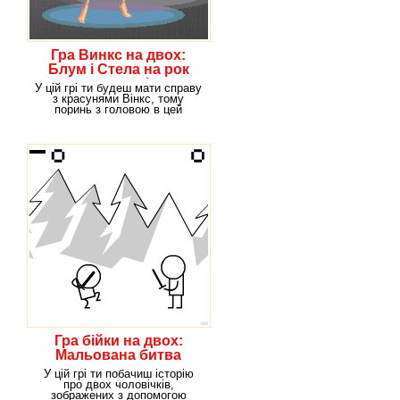
Гра Винкс на двох:
Блум і Стела на рок
концерті
У цій грі ти будеш мати справу
з красунями Вінкс, тому
поринь з головою в цей
чудовий віртуальний
Гра бійки на двох:
Мальована битва
У цій грі ти побачиш історію
про двох чоловічків,
зображених з допомогою