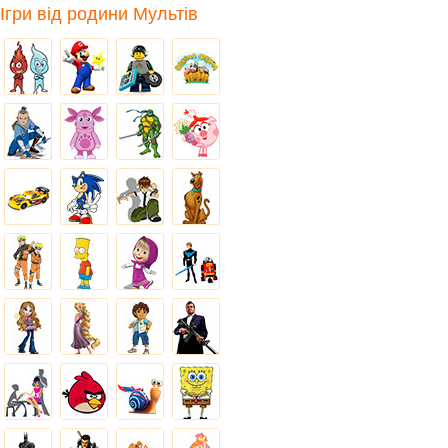
Ігри від родини Мультів