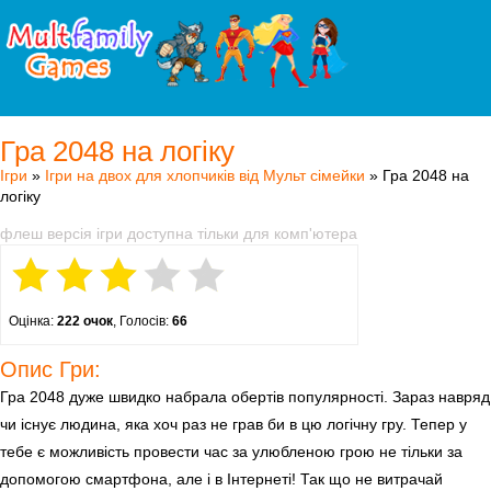
Гра 2048 на логіку
Ігри
»
Ігри на двох для хлопчиків від Мульт сімейки
» Гра 2048 на
логіку
флеш версія ігри доступна тільки для комп'ютера
Оцінка:
222 очок
, Голосів:
66
Опис Гри:
Гра 2048 дуже швидко набрала обертів популярності. Зараз навряд
чи існує людина, яка хоч раз не грав би в цю логічну гру. Тепер у
тебе є можливість провести час за улюбленою грою не тільки за
допомогою смартфона, але і в Інтернеті! Так що не витрачай