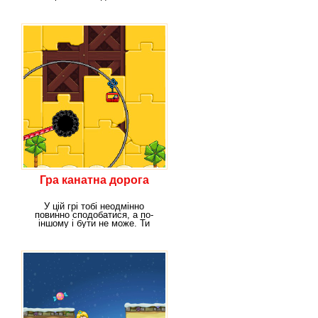
олівця. Персонажі
Гра канатна дорога
У цій грі тобі неодмінно
повинно сподобатися, а по-
іншому і бути не може. Ти
потрапиш у