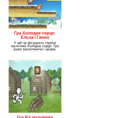
Гра Холодне серце:
Ельза і Ганна
У цій грі фігурують героїні
мультика Холодне серце. Гра
дуже захоплююча і цікава.
Щоб почати гру,
Гра Біг чоловічка