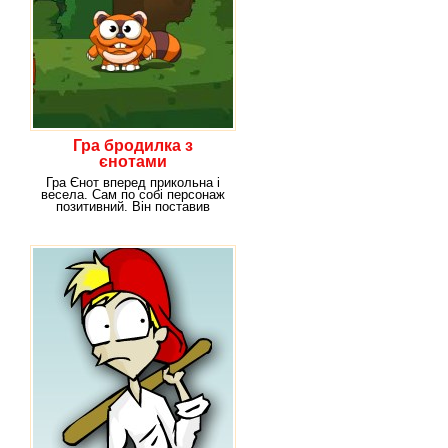
Гра бродилка з
єнотами
Гра Єнот вперед прикольна і
весела. Сам по собі персонаж
позитивний. Він поставив
перед собою мету