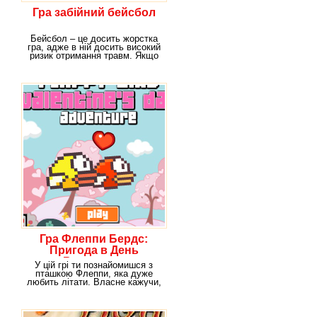
Гра забійний бейсбол
Бейсбол – це досить жорстка
гра, адже в ній досить високий
ризик отримання травм. Якщо
хочеш у
Гра Флеппи Бердс:
Пригода в День
Валентина
У цій грі ти познайомишся з
пташкою Флеппи, яка дуже
любить літати. Власне кажучи,
а що їй ще