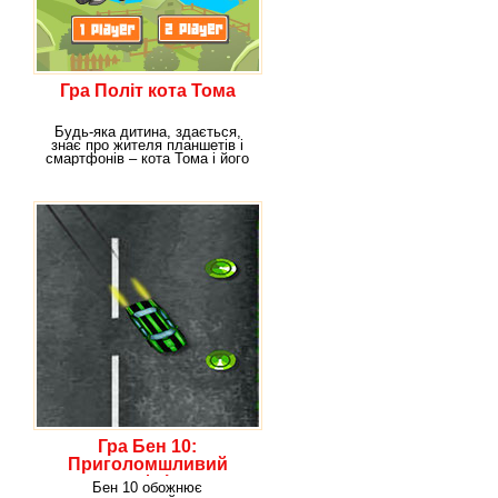
Гра Політ кота Тома
Будь-яка дитина, здається,
знає про жителя планшетів і
смартфонів – кота Тома і його
друзів:
Гра Бен 10:
Приголомшливий
дрифтінг
Бен 10 обожнює