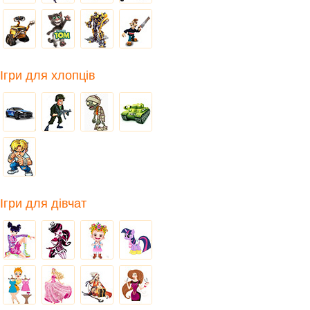
Ігри для хлопців
Ігри для дівчат