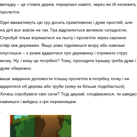
випадку – це стовпи дерев, перерізані навпіл, через які їй належить
пролетіти.
Одні вважатимуть цю гру досить примітивною і дуже простий, але
на ділі все зовсім не так. Гра відрізняється великою складністю.
Спробуй тільки втриматися на льоту і пролетіти через скромне
отвір між деревами. Якщо різко піднімешся вгору або навпаки
опустишся – є ризик вдаритися про деревинку і отримати струс
мозку. Ну, і кому це потрібно? Тому, проходити іграшку треба дуже і
дуже обережно.
ваше завдання допомогти пташці пролетіти в потрібну точку і не
вдаритися об дерева або труби (кому як більше подобається).
Хочеш спробувати свої сили? Тоді дерзай, сподіваємося, ти швидко
навчишся і вийдеш з гри переможцем.
.