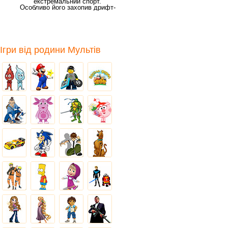
екстремальний спорт.
Особливо його захопив дрифт-
рейсінг. Це гра для крутих
Ігри від родини Мультів