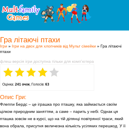
Гра літаючі птахи
Ігри
»
Ігри на двох для хлопчиків від Мульт сімейки
» Гра літаючі
птахи
флеш версія ігри доступна тільки для комп'ютера
Оцінка:
241 очок
, Голосів:
63
Опис Гри:
Флеппи Бердс – це іграшка про пташку, яка займається своїм
цілком природним заняттям, а саме – парить у небі. Однак ця
пташка зовсім не в курсі, що на тій ділянці повітряної траси, який
вона обрала, присутня величезна кількість усіляких перешкод. У її