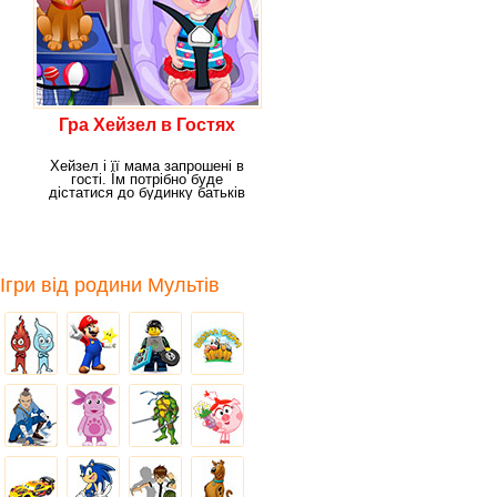
Гра Хейзел в Гостях
Хейзел і її мама запрошені в
гості. Їм потрібно буде
дістатися до будинку батьків
одного з друзів
Ігри від родини Мультів