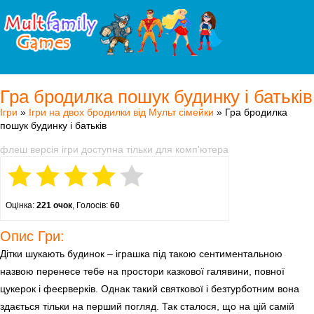
Гра бродилка пошук будинку і батьків
Ігри
»
Ігри на двох бродилки від Мульт сімейки
» Гра бродилка
пошук будинку і батьків
флеш версія ігри доступна тільки для комп'ютера
Оцінка:
221 очок
, Голосів:
60
Опис Гри:
Дітки шукають будинок – іграшка під такою сентиментальною
назвою перенесе тебе на простори казкової галявини, повної
цукерок і феєрверків. Однак такий святкової і безтурботним вона
здається тільки на перший погляд. Так сталося, що на цій самій