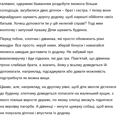
галявині, одержимі бажанням роздобути якомога більше
солодощів, загубилися двоє діточок – брат і сестра. І тепер вони
відчайдушно шукають дорогу додому, щоб нарешті обійняти своїх
батьків. Хочеш допомогти їм у цій нелегкій справі? Тоді жми
кнопочку і запускай іграшку Дітки шукають будинок.
Перед тобою, хлопчик і дівчинка, які просто обожнюють різні
мандри. Все просто, керуй ними, збирай бонуси і намагайся
якомога швидше доставити їх додому. Не забувай про
взаємовиручку і йди підказок, які дає гра. Пам'ятай, що дівчинка
трохи слабкіше брата, а значить, йому у всьому доведеться їй
допомагати, наприклад, підсаджувати або давати можливість
підстрибнути як можна вище.
Цікаво, але, наприклад, на другому рівні, щоб діти змогли дістатися
до будинку, хлопчику доведеться пописати на маленький кущик, з
якого пізніше виросте дерево, по якому хлопці зможуть піднятися
на верхівку пагорба. А дівчинці – кинути цукерку собаці, щоб вона
не покусала діточок і впустила їх додому.