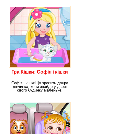
Гра Кішки: Софія і кішки
Софія і кішкиЩо зробить добра
дівчинка, коли знайде у дворі
свого будинку маленьке,
загублене або