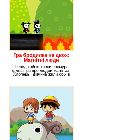
Гра бродилка на двох:
Магнітні люди
Перед тобою трохи похмура
флеш гра про людей-магнітах.
Хлопець і дівчина жили собі в
своє