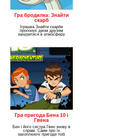
Гра бродилка: Знайти
скарб
Іграшка Знайти скарби
пропонує двом друзям
зануритися в атмосферу
захопливих пригод. Грати
можна з
Гра пригода Бена 10 і
Гвена
Бен і його сестра Гвен знову в
справі. Саме про їх
захоплюючі пригоди тобі
розповість нова,