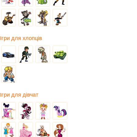
Ігри для хлопців
Ігри для дівчат