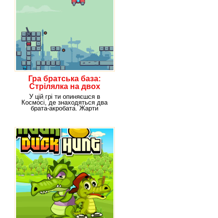
Гра братська база:
Стрілялка на двох
У цій грі ти опиняєшся в
Космосі, де знаходяться два
брата-акробата. Жарти
жартами, а попаритися