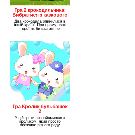
Гра 2 крокодильчика:
Вибратися з казкового
світу
Два крокодила опинилися в
іншій країні. При цьому наші
герої як би взагалі не
планували залишати
Гра Кролик бульбашок
2
У цій грі ти познайомишся з
кроликом, який просто
обожнює різного роду
подорожі. Ось і на цей раз