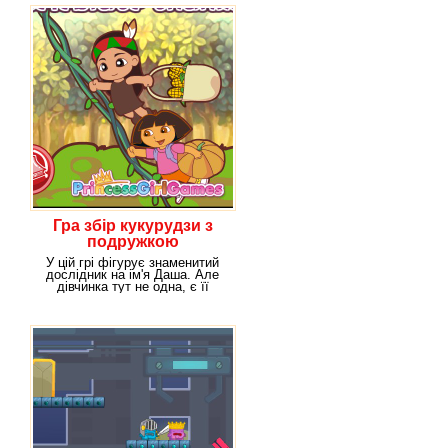
Гра збір кукурудзи з
подружкою
У цій грі фігурує знаменитий
дослідник на ім'я Даша. Але
дівчинка тут не одна, є її
подружка.