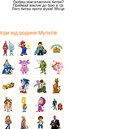
безкоштовно онлайн!!
Любиш міжгалактичні битви?
Приймай виклик до бою в грі
Лего битва проти жуків! Місце
дії - чужа
Ігри від родини Мультів