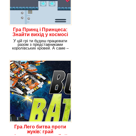
Гра Принц і Принцеса:
Знайти вихід у космосі
У цій грі ти будеш працювати
разом з представниками
королівських кровей. А саме –
самим
Гра Лего битва проти
жуків: грай