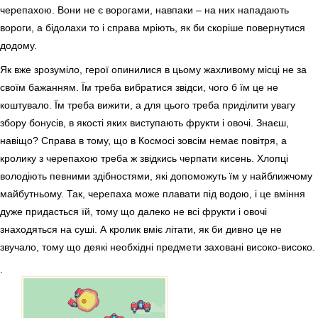
черепахою. Вони не є ворогами, навпаки – на них нападають
вороги, а бідолахи то і справа мріють, як би скоріше повернутися
додому.
Як вже зрозуміло, герої опинилися в цьому жахливому місці не за
своїм бажанням. Їм треба вибратися звідси, чого б їм це не
коштувало. Їм треба вижити, а для цього треба приділити увагу
збору бонусів, в якості яких виступають фрукти і овочі. Знаєш,
навіщо? Справа в тому, що в Космосі зовсім немає повітря, а
кролику з черепахою треба ж звідкись черпати кисень. Хлопці
володіють певними здібностями, які допоможуть їм у найближчому
майбутньому. Так, черепаха може плавати під водою, і це вміння
дуже придасться їй, тому що далеко не всі фрукти і овочі
знаходяться на суші. А кролик вміє літати, як би дивно це не
звучало, тому що деякі необхідні предмети заховані високо-високо.
.