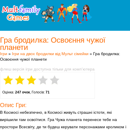
Гра бродилка: Освоєння чужої
планети
Ігри
»
Ігри на двох бродилки від Мульт сімейки
» Гра бродилка:
Освоєння чужої планети
флеш версія ігри доступна тільки для комп'ютера
Оцінка:
247 очок
, Голосів:
71
Опис Гри:
В Космосі небезпечно, в Космосі живуть страшні істоти, які
вирішили там освоїтися. Гра Чужа планета перенесе тебе на
простори Всесвіту, де ти будеш керувати персонажами кроликом і