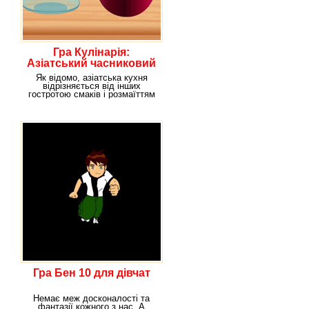
Гра Кулінарія:
Азіатський часниковий
тост
Як відомо, азіатська кухня
відрізняється від інших
гостротою смаків і розмаїттям
унікальних
Гра Бен 10 для дівчат
Немає меж досконалості та
фантазії кожного з нас. А