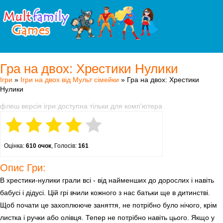
Гра на двох: Хрестики Нулики
Ігри
»
Ігри на двох від Мульт сімейки
» Гра на двох: Хрестики
Нулики
флеш версія ігри доступна тільки для комп'ютера
Оцінка:
610 очок
, Голосів:
161
Опис Гри:
В хрестики-нулики грали всі - від найменших до дорослих і навіть
бабусі і дідусі. Цій грі вчили кожного з нас батьки ще в дитинстві.
Щоб почати це захоплююче заняття, не потрібно було нічого, крім
листка і ручки або олівця. Тепер не потрібно навіть цього. Якщо у