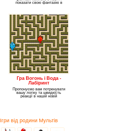
показати свою фантазію в
повному обсязі ви
Гра Вогонь і Вода -
Лабіринт
Пропонуємо вам потренувати
вашу логіку та швидкість
реакції в нашій новій
захоплюючій грі "Вогонь
Ігри від родини Мультів