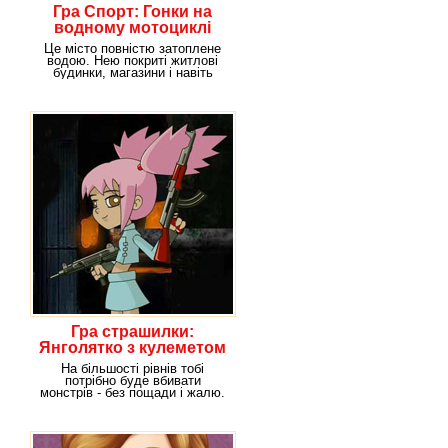
Гра Спорт: Гонки на
водному мотоциклі
Це місто повністю затоплене
водою. Нею покриті житлові
будинки, магазини і навіть
заправки.
Гра страшилки:
Янголятко з кулеметом
На більшості рівнів тобі
потрібно буде вбивати
монстрів - без пощади і жалю.
Але дрібні пішаки це