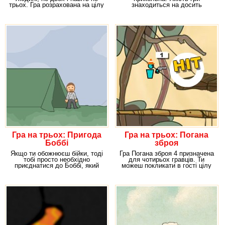
трьох. Гра розрахована на цілу
знаходиться на досить
компанію
високому рівні, сюжет іграшки
Гра на трьох: Пригода
Гра на трьох: Погана
Боббі
зброя
Якщо ти обожнюєш бійки, тоді
Гра Погана зброя 4 призначена
тобі просто необхідно
для чотирьох гравців. Ти
приєднатися до Боббі, який
можеш покликати в гості цілу
тебе вже давно
компанію