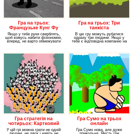
Гра на трьох:
Гра на трьох: Три
Французьке Кунг Фу
танкіста
Якщо у тебе руки сверблять,
В цю гру можуть рубатися
щоб комусь набити фізіономію,
одразу три людини. Якщо у
вперед, не варто обмежувати
тебе є відповідна компанію на
себе у своїх
такі позиції,
Гра стратегія на
Гра Сумо на трьох
чотирьох: Картковий
онлайн
марш
У цій грі можна грати не одній
Гра Сумо нова, але дуже
людині, не двох і навіть не
прикольна. Якість гри