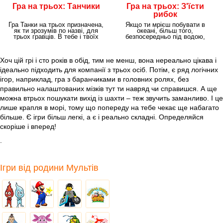
Гра на трьох: Танчики
Гра на трьох: З'їсти
рибок
Гра Танки на трьох призначена,
Якщо ти мрієш побувати в
як ти зрозумів по назві, для
океані, більш того,
трьох гравців. В тебе і твоїх
безпосередньо під водою,
друзів є
значить, ти на правильному
Хоч цій грі і сто років в обід, тим не менш, вона нереально цікава і
ідеально підходить для компанії з трьох осіб. Потім, є ряд логічних
ігор, наприклад, гра з баранчиками в головних ролях, без
правильно налаштованих мізків тут ти навряд чи справишся. А ще
можна втрьох пошукати вихід із шахти – теж звучить заманливо. І це
лише крапля в морі, тому що попереду на тебе чекає ще набагато
більше. Є ігри більш легкі, а є і реально складні. Определяйся
скоріше і вперед!
.
Ігри від родини Мультів