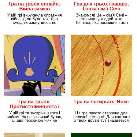
Гра на трьох онлайн:
Гра для трьох гравців:
Війна замків
Гонка сім'ї Сечі
У цій грі вибухнула справжня
Знайомся! Це – сім'я Сечі –
війна. Діло було так. Два
прізвище у людей така.
сусідніх замку щось не
Точніше, яка прізвище, такі і
поділили між собою.
люди – герої
Гра на трьох:
Гра на чотирьох: Нокс
Протистояння кота і
пса
У цій грі ти зустрінеш кота і
Ця гра просто створена для
собаку. Як це зазвичай буває,
великої компанії. Для кожного
ці два персонажі ніяк не
з твоїх друзів тут знайдеться
можуть
місце,