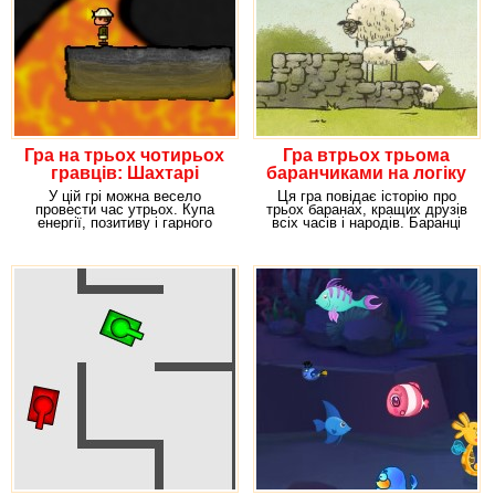
Гра на трьох чотирьох
Гра втрьох трьома
гравців: Шахтарі
баранчиками на логіку
У цій грі можна весело
Ця гра повідає історію про
провести час утрьох. Купа
трьох баранах, кращих друзів
енергії, позитиву і гарного
всіх часів і народів. Баранці
настрою гарантовані
вони такі