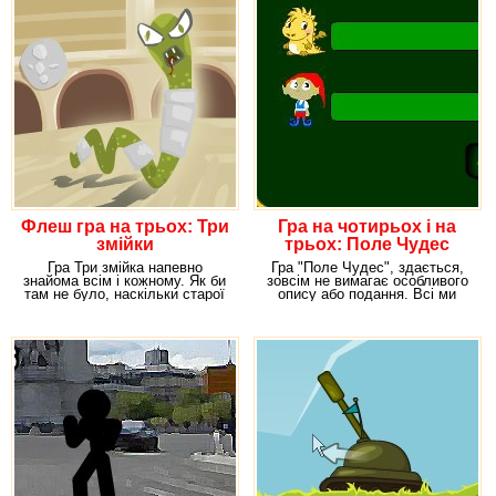
Флеш гра на трьох: Три
Гра на чотирьох і на
змійки
трьох: Поле Чудес
Гра Три змійка напевно
Гра "Поле Чудес", здається,
знайома всім і кожному. Як би
зовсім не вимагає особливого
там не було, наскільки старої
опису або подання. Всі ми
не була б гра,
пройшли через