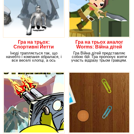
Гра на трьох:
Гра на трьох аналог
Спортивні Йетти
Worms: Війна дітей
Іноді трапляється так, що
Гра Війна дітей представляє
начебто і компанія зібралася, і
собою бій. Гра пропонує взяти
все веселі хлопці, а ось
участь відразу трьом гравцям.
зайнятися
Треба