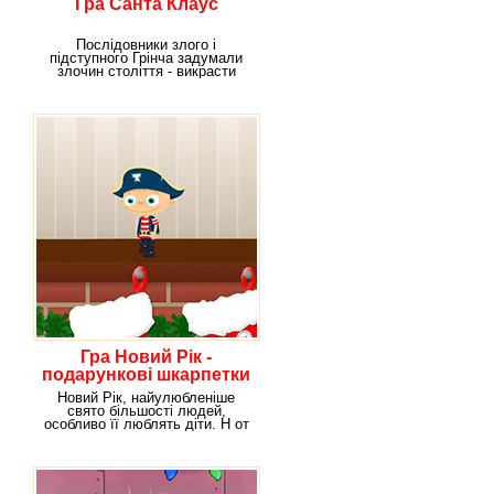
Гра Санта Клаус
Послідовники злого і
підступного Грінча задумали
злочин століття - викрасти
дідка Санта Клауса
Гра Новий Рік -
подарункові шкарпетки
Новий Рік, найулюбленіше
свято більшості людей,
особливо її люблять діти. Н от
яка ж частина свята