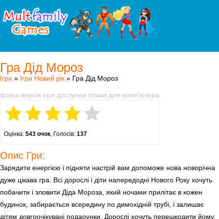
Гра Дід Мороз
Ігри
»
Ігри Новий рік
» Гра Дід Мороз
флеш версія ігри доступна тільки для комп'ютера
Оцінка:
543 очок
, Голосів:
137
Опис Гри:
Зарядити енергією і підняти настрій вам допоможе нова новорічна
дуже цікава гра. Всі дорослі і діти напередодні Нового Року хочуть
побачити і зловити Діда Мороза, який ночами прилітає в кожен
будинок, забирається всередину по димохідній трубі, і залишає
дітям довгоочікувані подарунки. Дорослі хочуть перешкодити йому,