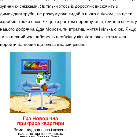
зупини їх сніжками. Як тільки хтось із дорослих вискочить з
димохідної труби, не роздумуючи кидай в нього сніжком , за це ти
заробиш трохи очок. Якщо ти раптом переплутаєш, і кинеш сніжок у
нашого добрячка Діда Морози, ти втратиш життя і кілька очок. Якщо
ти за певний час наберешь необхідну кількість очок, то зможеш
перейти на новий ще більш цікавий рівень.
Гра Новорічна
прикраса квартири
Зима - чудова пора і кожен з
нас з нетерпінням чекає