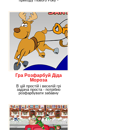
приходу Нового Року -
веселого і неймовірно
Гра Розфарбуй Діда
Мороза
В цій простій і веселій грі
задача проста - потрібно
розфарбувати забавну
картинку з Дідом Морозом