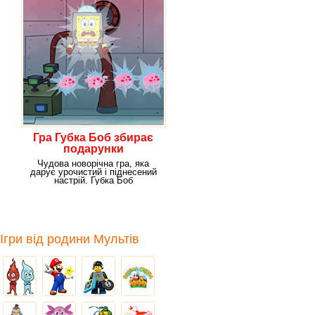
Гра Губка Боб збирає
подарунки
Чудова новорічна гра, яка
дарує урочистий і піднесений
настрій. Губка Боб
зобов'язаний посприяти
Ігри від родини Мультів