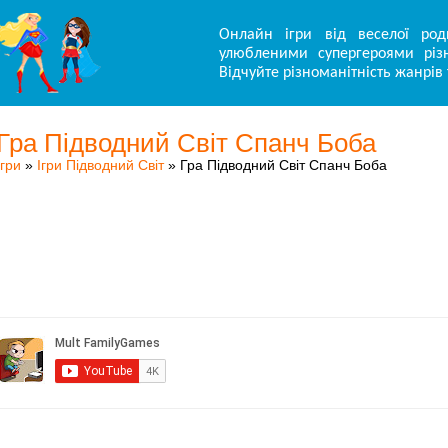
Онлайн ігри від веселої род
улюбленими супергероями різн
Відчуйте різноманітність жанрів 
Гра Підводний Світ Спанч Боба
Ігри
»
Ігри Підводний Світ
» Гра Підводний Світ Спанч Боба