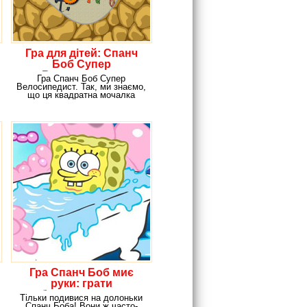
Гра для дітей: Спанч
Боб Супер
Велосипедист
Гра Спанч Боб Супер
Велосипедист. Так, ми знаємо,
що ця квадратна мочалка
суперская! Тому
Гра Спанч Боб миє
руки: грати
безкоштовно в
Тільки подивися на долоньки
браузері!
Спанч Боба! Вони ж часто-