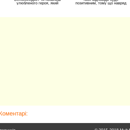
улюбленого героя, який
позитивним, тому що навряд
сьогодні постане в новому
чи в світі існує осіб,
Коментарі: