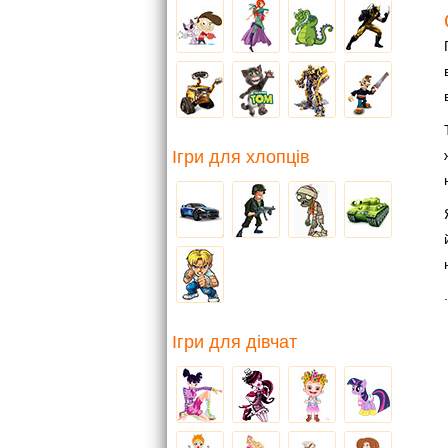
Ігри для хлопців
.
Ігри для дівчат