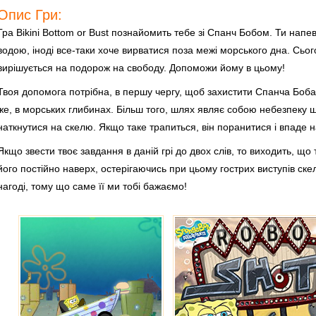
Опис Гри:
Гра Bikini Bottom or Bust познайомить тебе зі Спанч Бобом. Ти напе
водою, іноді все-таки хоче вирватися поза межі морського дна. Сьог
вирішується на подорож на свободу. Допоможи йому в цьому!
Твоя допомога потрібна, в першу чергу, щоб захистити Спанча Боба 
же, в морських глибинах. Більш того, шлях являє собою небезпеку ще
наткнутися на скелю. Якщо таке трапиться, він поранитися і впаде 
Якщо звести твоє завдання в даній грі до двох слів, то виходить, щ
його постійно наверх, остерігаючись при цьому гострих виступів скель
нагоді, тому що саме її ми тобі бажаємо!