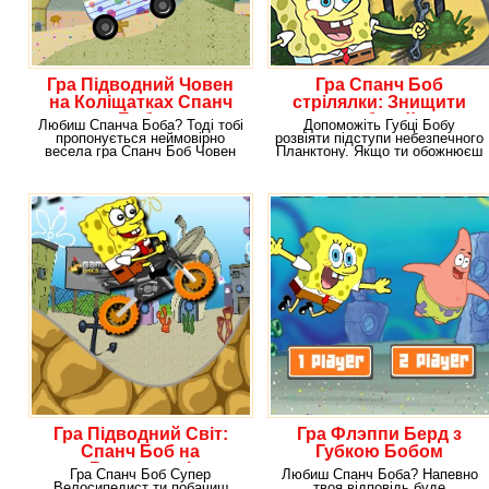
Гра Підводний Човен
Гра Спанч Боб
на Коліщатках Спанч
стрілялки: Знищити
Боба
робота!!
Любиш Спанча Боба? Тоді тобі
Допоможіть Губці Бобу
пропонується неймовірно
розвіяти підступи небезпечного
весела гра Спанч Боб Човен
Планктону. Якщо ти обожнюєш
на Колесах, в
мультяшного героя
Гра Підводний Світ:
Гра Флэппи Берд з
Спанч Боб на
Губкою Бобом
Велосипеді
Гра Спанч Боб Супер
Любиш Спанч Боба? Напевно
Велосипедист ти побачиш
твоя відповідь буде