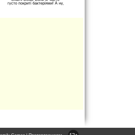
густо покриті бактеріями! А ну,
швиденько