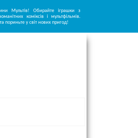
ини Мультів! Обирайте іграшки з
оманітних коміксів і мультфільмів.
та пориньте у світ нових пригод!