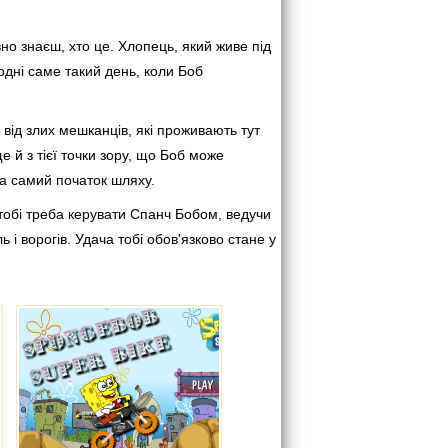
вно знаєш, хто це. Хлопець, який живе під
одні саме такий день, коли Боб
від злих мешканців, які проживають тут
 й з тієї точки зору, що Боб може
на самий початок шляху.
о тобі треба керувати Спанч Бобом, ведучи
 і ворогів. Удача тобі обов'язково стане у