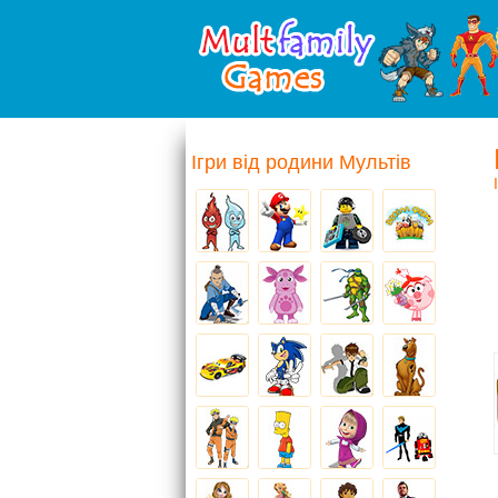
Ігри від родини Мультів