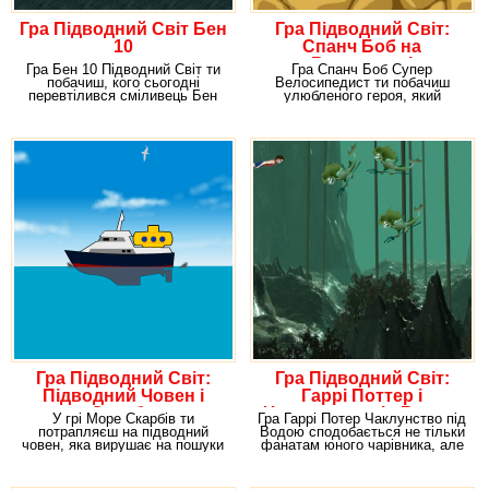
Гра Підводний Світ Бен
Гра Підводний Світ:
10
Спанч Боб на
Велосипеді
Гра Бен 10 Підводний Світ ти
Гра Спанч Боб Супер
побачиш, кого сьогодні
Велосипедист ти побачиш
перевтілився сміливець Бен
улюбленого героя, який
10. В принципі,
сьогодні постане в новому
Гра Підводний Світ:
Гра Підводний Світ:
Підводний Човен і
Гаррі Поттер і
Скарби
Чаклунство під Водою
У грі Море Скарбів ти
Гра Гаррі Потер Чаклунство під
потрапляєш на підводний
Водою сподобається не тільки
човен, яка вирушає на пошуки
фанатам юного чарівника, але
пригод. Зрозуміло, не
і людям,