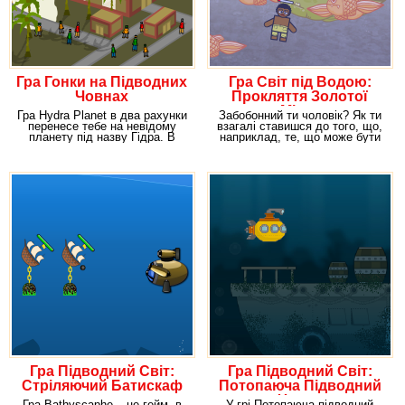
Гра Гонки на Підводних
Гра Світ під Водою:
Човнах
Прокляття Золотої
Міста
Гра Hydra Planet в два рахунки
Забобонний ти чоловік? Як ти
перенесе тебе на невідому
взагалі ставишся до того, що,
планету під назву Гідра. В
наприклад, те, що може бути
реальному
прокляте? У
Гра Підводний Світ:
Гра Підводний Світ:
Стріляючий Батискаф
Потопаюча Підводний
Човен
Гра Bathyscaphe – це гейм, в
У грі Потопаюча підводний