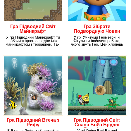
Гра Підводний Світ
Гра Зібрати
Майнкрафт
Подвордную Човен
Умизуми
У грі Підводний Майнкрафт ти
У грі Умизуми Геометричні
побачиш щось середнє між
Фігури ти побачиш робота,
майнкрафтом і террарией. Так,
якого звуть Гео. Цей хлопець
цей гейм
намагається
Гра Підводний Втеча з
Гра Підводний Світ:
Рифу
Спанч Боб і Брудні
Бульбашки
В Втечі з Рифу тобі потрібно
У грі Губка Боб Брудні