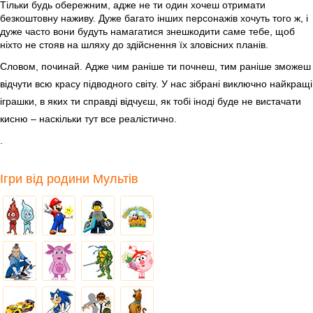
Тільки будь обережним, адже не ти один хочеш отримати
безкоштовну наживу. Дуже багато інших персонажів хочуть того ж, і
дуже часто вони будуть намагатися знешкодити саме тебе, щоб
ніхто не стояв на шляху до здійснення їх зловісних планів.
Словом, починай. Адже чим раніше ти почнеш, тим раніше зможеш
відчути всю красу підводного світу. У нас зібрані виключно найкращі
іграшки, в яких ти справді відчуєш, як тобі іноді буде не вистачати
кисню – наскільки тут все реалістично.
.
Ігри від родини Мультів