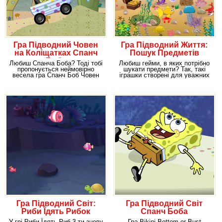
Гра Підводний Човен
Гра Підводний Життя:
на Коліщатках Спанч
Пошук Предметів
Боба
Любиш Спанча Боба? Тоді тобі
Любиш гейми, в яких потрібно
пропонується неймовірно
шукати предмети? Так, такі
весела гра Спанч Боб Човен
іграшки створені для уважних
на Колесах, в
людей, які
Гра Підводний Світ:
Гра Підводний Світ
Риби Їдять Рибок
Спанч Боба
У грі Риби Їдять Риб 3 ти знову
Гра Bikini Bottom or Bust