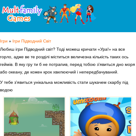
Ігри
»
Ігри Підводний Світ
Любиш ігри Підводний світ? Тоді можеш кричати «Ура!» на все
горло, адже ве те розділі міститься величезна кількість таких ось
геймів. В яку гру ти б не потрапив, перед тобою з'явиться дно моря
або океану, де кожен крок хвилюючий і непередбачуваний.
У тебе з'явиться унікальна можливість стати шукачем скарбу під
водою