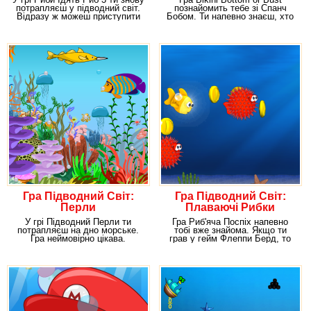
потрапляєш у підводний світ.
познайомить тебе зі Спанч
Відразу ж можеш приступити
Бобом. Ти напевно знаєш, хто
до
це. Хлопець, який
Гра Підводний Світ:
Гра Підводний Світ:
Перли
Плаваючі Рибки
У грі Підводний Перли ти
Гра Риб'яча Поспіх напевно
потрапляєш на дно морське.
тобі вже знайома. Якщо ти
Гра неймовірно цікава.
грав у гейм Флеппи Берд, то
Особливо вона
повинен знати,