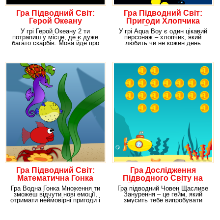
Гра Підводний Світ:
Гра Підводний Світ:
Герой Океану
Пригоди Хлопчика
Водолаза
У грі Герой Океану 2 ти
У грі Aqua Boy є один цікавий
потрапиш у місце, де є дуже
персонаж – хлопчик, який
багато скарбів. Мова йде про
любить чи не кожен день
підводному
пізнавати все нові
Гра Підводний Світ:
Гра Дослідження
Математична Гонка
Підводного Світу на
Підводному Човні
Гра Водна Гонка Множення ти
Гра підводний Човен Щасливе
зможеш відчути нові емоції,
Занурення – це гейм, який
отримати неймовірні пригоди і
змусить тебе випробувати
просто
небачені раніше