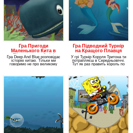
Гра Пригоди
Гра Підводний Турнір
Маленького Кита в
на Кращого Плавця
Підводному Світі
Гра Deep And Blue розповідає
У грі Турнір Короля Тритона ти
історію китаю. Тільки ми
потрапляєш в Середньовіччі.
говоримо не про великому
Тут як раз править король по
наборі, а про
імені