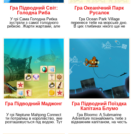
Гра Підводний Світ:
Гра Океанічний Парк
Голодна Риба
Русалок
У грі Сама Голодна Рибка
Гра Ocean Park Village
зустріли з самої голодного
перенесе тебе на морське дно.
рибкою. Жарти жартами, але
В цих глибинах нікого ще не
завдяки цій грі ти
було, так що ти
Гра Підводний Маджонг
Гра Підводний Поїздка
Капітана Блумо
У грі Neptune Mahjong Connect
Гра Bloomo: A Submarine
ти потрапиш в королівство, яке
Adventure познайомить тебе з
розташовується під водою. Тут
відважним капітаном, на честь
править
якого названий