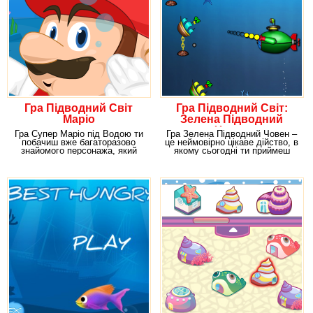
Гра Підводний Світ
Гра Підводний Світ:
Маріо
Зелена Підводний
Човен
Гра Супер Маріо під Водою ти
Гра Зелена Підводний Човен –
побачиш вже багаторазово
це неймовірно цікаве дійство, в
знайомого персонажа, який
якому сьогодні ти приймеш
сьогодні виступає
участь.