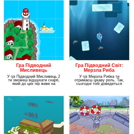
Гра Підводний
Гра Підводний Світ:
Мисливець
Мерзла Риба
У грі Підводний Мисливець 2
У грі Мерзла Рибка ти
ти зможеш відшукати скарб,
отримаєш цікаву роль. Так,
який до цих пір живе на
сьогодні тобі доведеться
морському дні.
перевтілитися в кита з