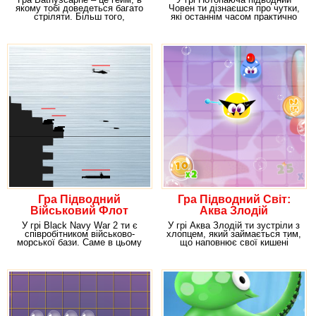
якому тобі доведеться багато
Човен ти дізнаєшся про чутки,
стріляти. Більш того,
які останнім часом практично
здійснювати
заповнили
Гра Підводний
Гра Підводний Світ:
Військовий Флот
Аква Злодій
У грі Black Navy War 2 ти є
У грі Аква Злодій ти зустріли з
співробітником військово-
хлопцем, який займається тим,
морської бази. Саме в цьому
що наповнює свої кишені
місці з'являються
золотом з