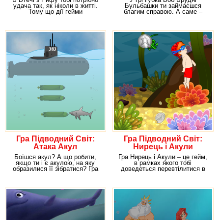
удача так, як ніколи в житті.
Бульбашки ти займаєшся
Тому що дії гейми
благим справою. А саме –
розгортаються в море.
навчишся очищати навколишнє
Гра Підводний Світ:
Гра Підводний Світ:
Атака Акул
Нирець і Акули
Боїшся акул? А що робити,
Гра Нирець і Акули – це гейм,
якщо ти і є акулою, на яку
в рамках якого тобі
образилися її зібратися? Гра
доведеться перевтілитися в
Атака Акул
дядька, який