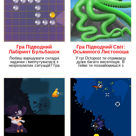
Гра Підводний
Гра Підводний Світ:
Лабіринт Бульбашок
Осьминого Листоноша
Любиш вирішувати складні
У грі Octopost ти отримаєш
задачки і виплутуватися з
дуже багато веселощів. В
незрозумілих ситуацій? Гра
геймі ти познайомишся з
Aqua labyrinth тобі
цікавим хлопцем –