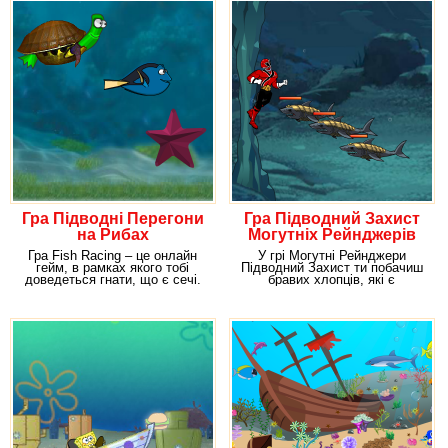
Гра Підводні Перегони
Гра Підводний Захист
на Рибах
Могутніх Рейнджерів
Гра Fish Racing – це онлайн
У грі Могутні Рейнджери
гейм, в рамках якого тобі
Підводний Захист ти побачиш
доведеться гнати, що є сечі.
бравих хлопців, які є
Але найцікавіше
охоронцями місцевої